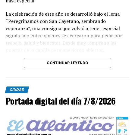
misa especial.
La celebración de este año se desarrolló bajo el lema
“Peregrinamos con San Cayetano, sembrando
esperanza”, una consigna que volvió a tener especial
significado entre quienes se acercaron para pedir por
trabajo, salud y bienestar. Desde muy temprano las
puertas de la capilla permanecieron abiertas.
La imagen del santo salió del santuario de Moreno al
CONTINUAR LEYENDO
6700 y fue acompañada por una multitud que recorrió
las calles del barrio. Grandes, jóvenes y niños y fieles se
sumaron al recorrido con banderas, espigas y distintas
CIUDAD
expresiones de fe.
Portada digital del día 7/8/2026
En paralelo, distintos gremios y organizaciones sociales
se sumaron bajo las consignas de paz, pan, tierra, techo
y trabajo, para visibilizar la situación de trabajadores y
desocupados.