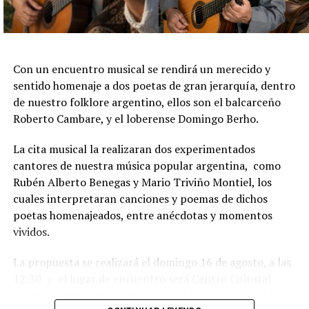
Con un encuentro musical se rendirá un merecido y
sentido homenaje a dos poetas de gran jerarquía, dentro
de nuestro folklore argentino, ellos son el balcarceño
Roberto Cambare, y el loberense Domingo Berho.
La cita musical la realizaran dos experimentados
cantores de nuestra música popular argentina, como
Rubén Alberto Benegas y Mario Triviño Montiel, los
cuales interpretaran canciones y poemas de dichos
poetas homenajeados, entre anécdotas y momentos
vividos.
La propuesta se realizará el domingo 16 de agosto, a las
12:30 y el lugar de encuentro será Centro Cultural
“Germinador”, situado en la calle Arenales 3130 de Mar