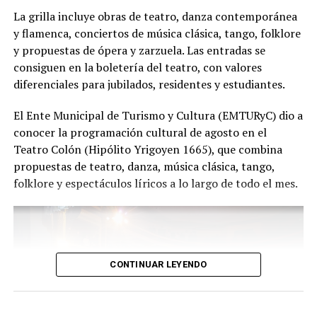
función hay meses de ensayo y un enorme trabajo en
La grilla incluye obras de teatro, danza contemporánea
equipo para emocionar y sorprender al
y flamenca, conciertos de música clásica, tango, folklore
público", expresa Emmanuel Marín.
y propuestas de ópera y zarzuela. Las entradas se
consiguen en la boletería del teatro, con valores
diferenciales para jubilados, residentes y estudiantes.
Con más de 20 años de trayectoria, Tango Furia fue
El Ente Municipal de Turismo y Cultura (EMTURyC) dio a
distinguida con los Premios Estrella de Mar 2024 y
conocer la programación cultural de agosto en el
2026 como Mejor Espectáculo de Danza y con el Premio
Teatro Colón (Hipólito Yrigoyen 1665), que combina
Faro de Oro 2024. Además, Emmanuel Marín y Lola
propuestas de teatro, danza, música clásica, tango,
Gutiérrez Rey obtuvieron el subcampeonato en el
folklore y espectáculos líricos a lo largo de todo el mes.
Mundial de Tango de Buenos Aires.
La compañía también llevó su espectáculo al exterior
tras participar del Festival Mood Indigo, en India, y
realizar una gira por Europa. Además, recibió
CONTINUAR LEYENDO
la Declaración de Interés Cultural como Embajadores
Turísticos, otorgada por el EMTURyC, y la
distinción Identidades Marplatenses por su aporte a la