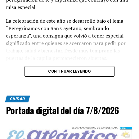
misa especial.
La celebración de este año se desarrolló bajo el lema
“Peregrinamos con San Cayetano, sembrando
esperanza”, una consigna que volvió a tener especial
significado entre quienes se acercaron para pedir por
trabajo, salud y bienestar. Desde muy temprano las
puertas de la capilla permanecieron abiertas.
La imagen del santo salió del santuario de Moreno al
CONTINUAR LEYENDO
6700 y fue acompañada por una multitud que recorrió
las calles del barrio. Grandes, jóvenes y niños y fieles se
sumaron al recorrido con banderas, espigas y distintas
CIUDAD
expresiones de fe.
Portada digital del día 7/8/2026
En paralelo, distintos gremios y organizaciones sociales
se sumaron bajo las consignas de paz, pan, tierra, techo
y trabajo, para visibilizar la situación de trabajadores y
desocupados.