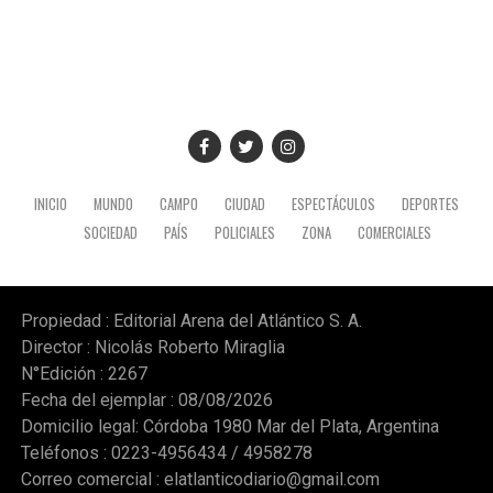
INICIO
MUNDO
CAMPO
CIUDAD
ESPECTÁCULOS
DEPORTES
SOCIEDAD
PAÍS
POLICIALES
ZONA
COMERCIALES
Propiedad : Editorial Arena del Atlántico S. A.
Director : Nicolás Roberto Miraglia
N°Edición : 2267
Fecha del ejemplar : 08/08/2026
Domicilio legal: Córdoba 1980 Mar del Plata, Argentina
Teléfonos : 0223-4956434 / 4958278
Correo comercial :
elatlanticodiario@gmail.com