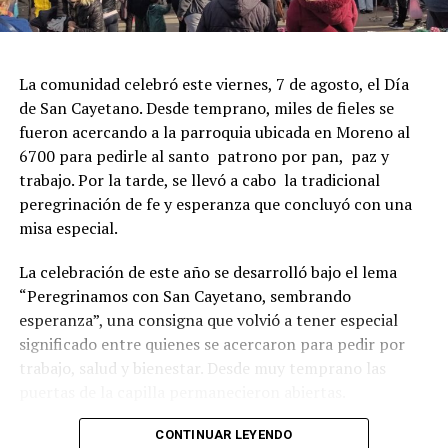
La comunidad celebró este viernes, 7 de agosto, el Día
de San Cayetano. Desde temprano, miles de fieles se
fueron acercando a la parroquia ubicada en Moreno al
6700 para pedirle al santo patrono por pan, paz y
trabajo. Por la tarde, se llevó a cabo la tradicional
peregrinación de fe y esperanza que concluyó con una
misa especial.
La celebración de este año se desarrolló bajo el lema
“Peregrinamos con San Cayetano, sembrando
esperanza”, una consigna que volvió a tener especial
significado entre quienes se acercaron para pedir por
trabajo, salud y bienestar. Desde muy temprano las
puertas de la capilla permanecieron abiertas.
La imagen del santo salió del santuario de Moreno al
CONTINUAR LEYENDO