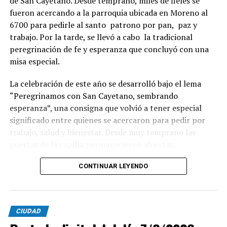
de San Cayetano. Desde temprano, miles de fieles se
fueron acercando a la parroquia ubicada en Moreno al
6700 para pedirle al santo patrono por pan, paz y
trabajo. Por la tarde, se llevó a cabo la tradicional
peregrinación de fe y esperanza que concluyó con una
misa especial.
La celebración de este año se desarrolló bajo el lema
“Peregrinamos con San Cayetano, sembrando
esperanza”, una consigna que volvió a tener especial
significado entre quienes se acercaron para pedir por
trabajo, salud y bienestar. Desde muy temprano las
puertas de la capilla permanecieron abiertas.
La imagen del santo salió del santuario de Moreno al
CONTINUAR LEYENDO
6700 y fue acompañada por una multitud que recorrió
las calles del barrio. Grandes, jóvenes y niños y fieles se
sumaron al recorrido con banderas, espigas y distintas
CIUDAD
expresiones de fe.