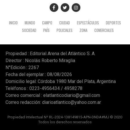
INICIO
MUNDO
CAMPO
CIUDAD
ESPECTÁCULOS
DEPORTES
SOCIEDAD
PAÍS
POLICIALES
ZONA
COMERCIALES
Propiedad : Editorial Arena del Atlántico S. A.
Director : Nicolás Roberto Miraglia
N°Edición : 2267
Fecha del ejemplar : 08/08/2026
Domicilio legal: Córdoba 1980 Mar del Plata, Argentina
Teléfonos : 0223-4956434 / 4958278
Correo comercial :
elatlanticodiario@gmail.com
Correo redacción:
diarioatlantico@yahoo.com.ar
Propiedad Intelectual Nº RL-2024-138149815-APN-DNDA#MJ © 2020
Todos los derechos reservados