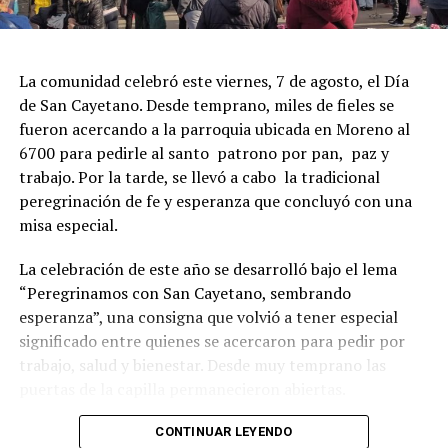
La comunidad celebró este viernes, 7 de agosto, el Día
de San Cayetano. Desde temprano, miles de fieles se
fueron acercando a la parroquia ubicada en Moreno al
6700 para pedirle al santo patrono por pan, paz y
trabajo. Por la tarde, se llevó a cabo la tradicional
peregrinación de fe y esperanza que concluyó con una
misa especial.
La celebración de este año se desarrolló bajo el lema
“Peregrinamos con San Cayetano, sembrando
esperanza”, una consigna que volvió a tener especial
significado entre quienes se acercaron para pedir por
trabajo, salud y bienestar. Desde muy temprano las
puertas de la capilla permanecieron abiertas.
La imagen del santo salió del santuario de Moreno al
CONTINUAR LEYENDO