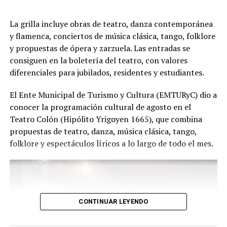
presentación renueva la experiencia. Detrás de cada
función hay meses de ensayo y un enorme trabajo en
La grilla incluye obras de teatro, danza contemporánea
equipo para emocionar y sorprender al
y flamenca, conciertos de música clásica, tango, folklore
público", expresa Emmanuel Marín.
y propuestas de ópera y zarzuela. Las entradas se
consiguen en la boletería del teatro, con valores
diferenciales para jubilados, residentes y estudiantes.
Con más de 20 años de trayectoria, Tango Furia fue
El Ente Municipal de Turismo y Cultura (EMTURyC) dio a
distinguida con los Premios Estrella de Mar 2024 y
conocer la programación cultural de agosto en el
2026 como Mejor Espectáculo de Danza y con el Premio
Teatro Colón (Hipólito Yrigoyen 1665), que combina
Faro de Oro 2024. Además, Emmanuel Marín y Lola
propuestas de teatro, danza, música clásica, tango,
Gutiérrez Rey obtuvieron el subcampeonato en el
folklore y espectáculos líricos a lo largo de todo el mes.
Mundial de Tango de Buenos Aires.
La compañía también llevó su espectáculo al exterior
tras participar del Festival Mood Indigo, en India, y
realizar una gira por Europa. Además, recibió
CONTINUAR LEYENDO
la Declaración de Interés Cultural como Embajadores
Turísticos, otorgada por el EMTURyC, y la