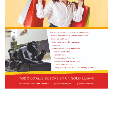
Charo” y la narración de poesías populares infantiles a
cargo de María del Rosario Gerez Martínez.
En tanto, el viernes 21 a las 17:30 se desarrollará “El
Cerebro Mágico: construyendo preguntas, respuestas y
circuitos”, a cargo de María Paula Algote. Se trata de un
taller práctico de arte, ciencia y tecnología en el que al
finalizar cada participante se lleva su propia creación
terminada. Es una actividad arancelada (incluye
materiales) destinada a niños a partir de los 6 años.
Los participantes menores de 8 años deberán asistir
acompañados por una persona adulta (menores
asistentes $12.000 y adulto acompañante $5.000). Las
entradas están disponibles en la boletería de lunes a
viernes de 14 a 19.
Asimismo, el viernes 28 a las 17:30 se realizará “Arco Iris
de Cuentos” con Lecturita Ediciones a cargo de