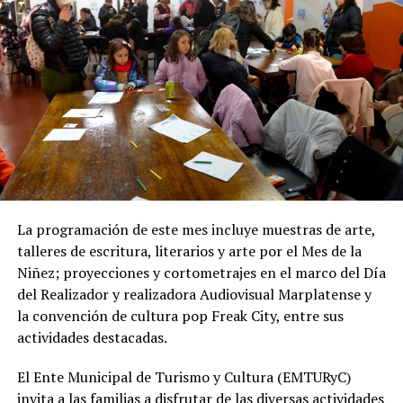
prevé la reconstrucción de veredas y pavimentos
afectados por las excavaciones, así como la reposición
de material granular en las calles intervenidas.
Desde OSSE destacaron que la ampliación del sistema
cloacal representa un aporte importante para la
protección ambiental, ya que permite disminuir la
utilización de pozos absorbentes y contribuye a
preservar las napas de agua subterránea, además de
mejorar las condiciones de higiene y salubridad para los
vecinos.
La programación de este mes incluye muestras de arte,
talleres de escritura, literarios y arte por el Mes de la
Tras la apertura de sobres, el expediente continuará su
Niñez; proyecciones y cortometrajes en el marco del Día
recorrido administrativo con la intervención de la
del Realizador y realizadora Audiovisual Marplatense y
Comisión de Estudio de Ofertas y Adjudicación, que
la convención de cultura pop Freak City, entre sus
tendrá a su cargo la evaluación de las propuestas
actividades destacadas.
presentadas por las empresas interesadas en ejecutar la
obra.
El Ente Municipal de Turismo y Cultura (EMTURyC)
invita a las familias a disfrutar de las diversas actividades