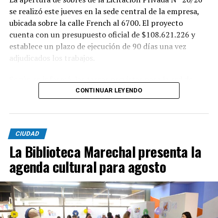
se realizó este jueves en la sede central de la empresa,
ubicada sobre la calle French al 6700. El proyecto
cuenta con un presupuesto oficial de $108.621.226 y
establece un plazo de ejecución de 90 días una vez
adjudicados los trabajos.
Según se informó, las tareas previstas para la red de
agua potable incluyen la colocación de unos 355 metros
CONTINUAR LEYENDO
de cañerías de PVC, la instalación de válvulas y la
ejecución de 29 conexiones domiciliarias. Los trabajos se
desarrollarán en distintos sectores comprendidos por
CIUDAD
las calles Pehuajó, Sicilia, Génova y Génova Bis.
La Biblioteca Marechal presenta la
En paralelo, la intervención contempla la extensión de
agenda cultural para agosto
la red cloacal mediante la instalación de 234 metros de
cañerías colectoras, la realización de 31 conexiones
domiciliarias y la construcción de seis bocas de registro.
Además de la infraestructura subterránea, el proyecto