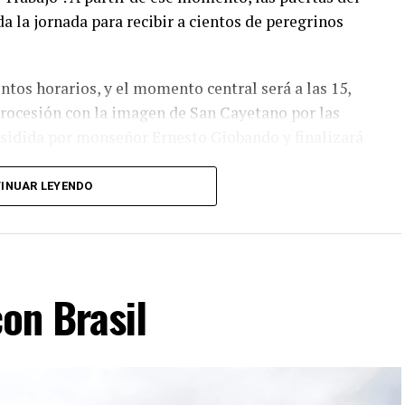
 la jornada para recibir a cientos de peregrinos
ntos horarios, y el momento central será a las 15,
 procesión con la imagen de San Cayetano por las
residida por monseñor Ernesto Giobando y finalizará
INUAR LEYENDO
unidad a participar de la celebración y a acercarse
novemos la esperanza y pidamos la intercesión de
ue más necesitamos”, señalaron.
a ubicada en calle Moreno al 6700 seá epicentro de
con Brasil
y renovar una tradición que atraviesa generaciones.