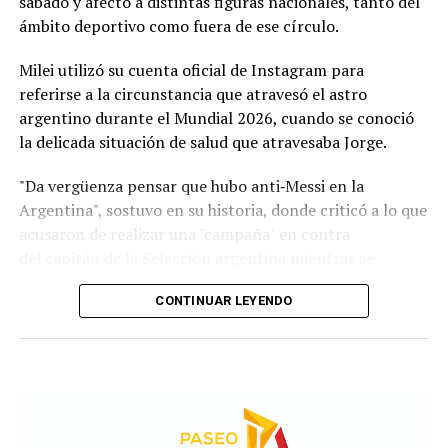
sábado y afectó a distintas figuras nacionales, tanto del
ámbito deportivo como fuera de ese círculo.
Remuneración por ocupación
Milei utilizó su cuenta oficial de Instagram para
El relevamiento aporta información sobre los
salarios
referirse a la circunstancia que atravesó el astro
de referencia
en cada país para distintos roles
argentino durante el Mundial 2026, cuando se conoció
laborales:
la delicada situación de salud que atravesaba Jorge.
Operario industrial:
1.500.000 pesos argentinos;
"Da vergüenza pensar que hubo anti‑Messi en la
27.000 pesos uruguayos; y 600.000 pesos
Argentina", sostuvo en su historia, donde criticó a lo que
chilenos.
acusaron de realizar una "campaña" en contra
del capitán de la Selección argentina mientras se
Empleado administrativo:
1.800.000 pesos
disputaba la máxima competición del fútbol.
argentinos; 35.000 pesos uruguayos; y 590.300
CONTINUAR LEYENDO
pesos chilenos.
Programador Junior:
1.800.000 pesos
argentinos; 60.000 pesos uruguayos; y 945.900
pesos chilenos.
Al respecto, el informe aclara que estos valores son de