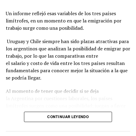
Un informe reflejó esas variables de los tres países
limítrofes, en un momento en que la emigración por
trabajo surge como una posibilidad.
Uruguay y Chile siempre han sido plazas atractivas para
los argentinos que analizan la posibilidad de emigrar por
trabajo, por lo que las comparativas entre
el salario y costo de vida entre los tres países resultan
fundamentales para conocer mejor la situación a la que
se podría llegar.
Al momento de tener que decidir si se deja
la Argentina por cuestiones laborales, los países
limítrofes surgen como una posibilidad: juegan a favor
la cercanía geográfica, el idioma compartido,
CONTINUAR LEYENDO
la estabilidad económica y los indicadores de seguridad
ciudadana.