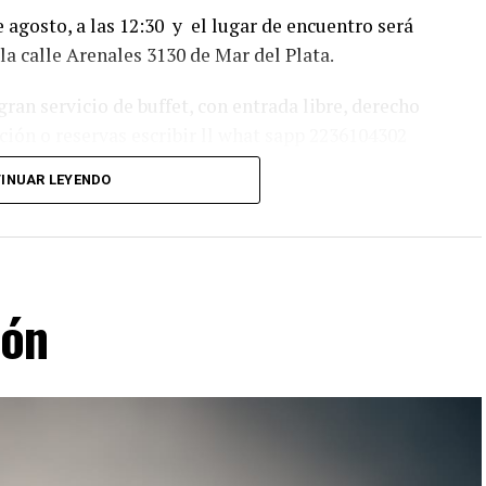
 agosto, a las 12:30 y el lugar de encuentro será
a calle Arenales 3130 de Mar del Plata.
gran servicio de buffet, con entrada libre, derecho
ción o reservas escribir ll what sapp 2236104302
INUAR LEYENDO
lón