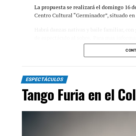
La propuesta se realizará el domingo 16 de
Centro Cultural “Germinador”, situado en l
Habrá danzas nativas y baile familiar, con 
de espectáculo al sobre. Para mas informa
CONT
ESPECTÁCULOS
Tango Furia en el Co