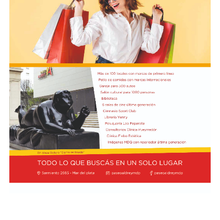
Braida, por su parte, expresó la necesidad de unir a
todos los sectores sociales detrás un mismo objetivo,
que este año se enmarca bajo el lema “Puentes hacia el
Bien Común”. Además, valoró la predisposición de CAME
en participar de la Semana Social 2026, que tendrá lugar
del 4 al 6 de septiembre en la ciudad de Córdoba, así
como en torno a la próxima visita del Sumo Pontífice.
Por último, el secretario de Hacienda de CAME, Blas
Taladrid, subrayó la importancia de la realización de la
Semana Social, que anualmente convoca la Comisión
Episcopal de la Pastoral Social, e indicó que miembros
de la entidad pyme de todo el país participarán de la
actividad.
Foto:
Diab, Braida y Taladrid en la visita a la sede de la
Conferencia Episcopal Argentina