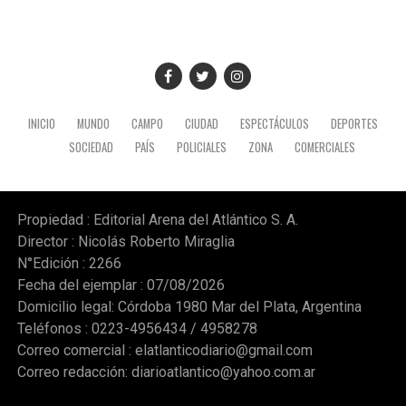
INICIO
MUNDO
CAMPO
CIUDAD
ESPECTÁCULOS
DEPORTES
SOCIEDAD
PAÍS
POLICIALES
ZONA
COMERCIALES
Propiedad : Editorial Arena del Atlántico S. A.
Director : Nicolás Roberto Miraglia
N°Edición : 2266
Fecha del ejemplar : 07/08/2026
Domicilio legal: Córdoba 1980 Mar del Plata, Argentina
Teléfonos : 0223-4956434 / 4958278
Correo comercial :
elatlanticodiario@gmail.com
Correo redacción:
diarioatlantico@yahoo.com.ar