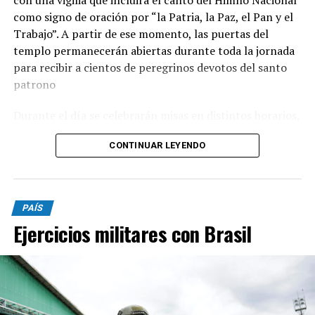
con una vigilia que incluirá el canto del Himno Nacional
como signo de oración por “la Patria, la Paz, el Pan y el
Trabajo”. A partir de ese momento, las puertas del
templo permanecerán abiertas durante toda la jornada
para recibir a cientos de peregrinos devotos del santo
patrono
Durante el día se celebrarán misas en distintos horarios,
y el momento central será a las 15, cuando se llevará
CONTINUAR LEYENDO
adelante la tradicional procesión con la imagen de San
Cayetano por las calles del barrio. La peregrinación será
presidida por monseñor Ernesto Giobando y finalizará
con la santa misa principal.
PAÍS
Ejercicios militares con Brasil
Desde la parroquia invitaron a toda la comunidad a
participar de la celebración y a acercarse con sus
intenciones y pedidos. “Juntos renovemos la esperanza y
pidamos la intercesión de nuestro Patrono para
alcanzar la gracia que más necesitamos”, señalaron.