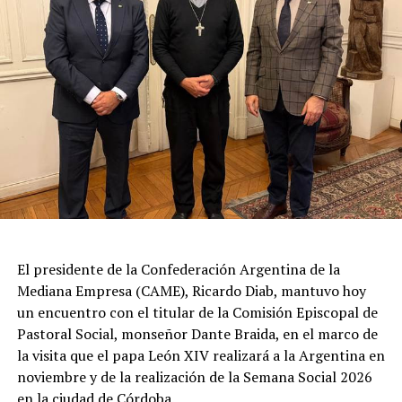
estratégico en el continente americano.
La autorización militar ocurre en un contexto de
fricción diplomática originada por las declaraciones
de Javier Milei hacia su par brasileño, Lula da Silva. Esta
situación derivó en el retiro del embajador brasileño en
Buenos Aires, Julio Bitelli.
Desde el Palacio del Planalto, el canciller Mauro
Vieira calificó los insultos del mandatario argentino
como "graves e inaceptables". Por su parte, Brasil decidió
reducir su representación en el país al nivel de
El presidente de la Confederación Argentina de la
encargado de negocios.
Mediana Empresa (CAME), Ricardo Diab, mantuvo hoy
un encuentro con el titular de la Comisión Episcopal de
Pese a que Milei ratificó sus críticas calificando a Lula de
Pastoral Social, monseñor Dante Braida, en el marco de
"corrupto", desde la Cancillería argentina intentan
la visita que el papa León XIV realizará a la Argentina en
preservar la relación institucional. El canciller Pablo
noviembre y de la realización de la Semana Social 2026
Quirno calificó de "lamentable" la decisión de Brasil de
en la ciudad de Córdoba.