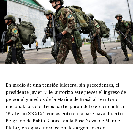
Este 7 de agosto, una vez más, la parroquia ubicada en
calle Moreno al 6700 seá epicentro de cientos de fieles
para acompañar al santo y renovar una tradición que
atraviesa generaciones.
En medio de una tensión bilateral sin precedentes, el
presidente Javier Milei autorizó este jueves el ingreso de
personal y medios de la Marina de Brasil al territorio
nacional. Los efectivos participarán del ejercicio militar
"Fraterno XXXIX", con asiento en la base naval Puerto
Belgrano de Bahía Blanca, en la Base Naval de Mar del
Plata y en aguas jurisdiccionales argentinas del