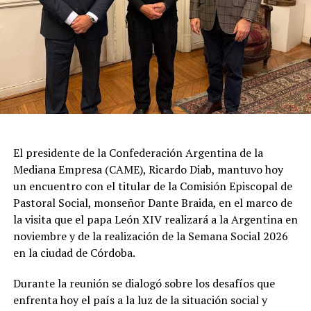
fricción diplomática originada por las declaraciones
de Javier Milei hacia su par brasileño, Lula da Silva. Esta
situación derivó en el retiro del embajador brasileño en
Buenos Aires, Julio Bitelli.
Desde el Palacio del Planalto, el canciller Mauro
Vieira calificó los insultos del mandatario argentino
como "graves e inaceptables". Por su parte, Brasil decidió
reducir su representación en el país al nivel de
El presidente de la Confederación Argentina de la
encargado de negocios.
Mediana Empresa (CAME), Ricardo Diab, mantuvo hoy
un encuentro con el titular de la Comisión Episcopal de
Pese a que Milei ratificó sus críticas calificando a Lula de
Pastoral Social, monseñor Dante Braida, en el marco de
"corrupto", desde la Cancillería argentina intentan
la visita que el papa León XIV realizará a la Argentina en
preservar la relación institucional. El canciller Pablo
noviembre y de la realización de la Semana Social 2026
Quirno calificó de "lamentable" la decisión de Brasil de
en la ciudad de Córdoba.
bajar el nivel de su representación.
Durante la reunión se dialogó sobre los desafíos que
Quirno afirmó en conferencia de prensa
enfrenta hoy el país a la luz de la situación social y
que Argentina decidió no llevar el conflicto a una