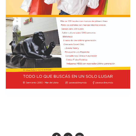
Bien Común”. Además, valoró la predisposición de CAME
en participar de la Semana Social 2026, que tendrá lugar
del 4 al 6 de septiembre en la ciudad de Córdoba, así
como en torno a la próxima visita del Sumo Pontífice.
Por último, el secretario de Hacienda de CAME, Blas
Taladrid, subrayó la importancia de la realización de la
Semana Social, que anualmente convoca la Comisión
Episcopal de la Pastoral Social, e indicó que miembros
de la entidad pyme de todo el país participarán de la
actividad.
Foto:
Diab, Braida y Taladrid en la visita a la sede de la
Conferencia Episcopal Argentina