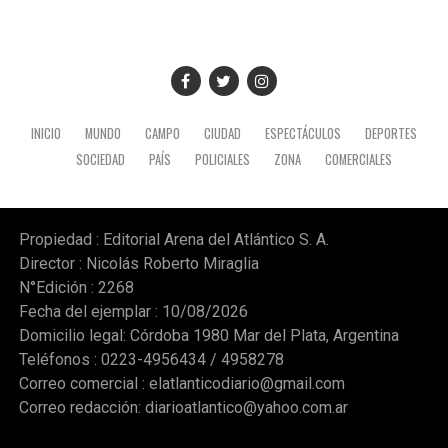
INICIO
MUNDO
CAMPO
CIUDAD
ESPECTÁCULOS
DEPORTES
SOCIEDAD
PAÍS
POLICIALES
ZONA
COMERCIALES
Propiedad : Editorial Arena del Atlántico S. A.
Director : Nicolás Roberto Miraglia
N°Edición : 2268
Fecha del ejemplar : 10/08/2026
Domicilio legal: Córdoba 1980 Mar del Plata, Argentina
Teléfonos : 0223-4956434 / 4958278
Correo comercial :
elatlanticodiario@gmail.com
Correo redacción:
diarioatlantico@yahoo.com.ar