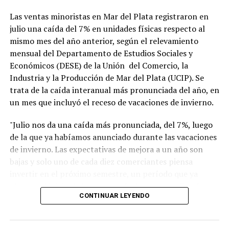
Las ventas minoristas en Mar del Plata registraron en
julio una caída del 7% en unidades físicas respecto al
mismo mes del año anterior, según el relevamiento
mensual del Departamento de Estudios Sociales y
Económicos (DESE) de la Unión del Comercio, la
Industria y la Producción de Mar del Plata (UCIP). Se
trata de la caída interanual más pronunciada del año, en
un mes que incluyó el receso de vacaciones de invierno.
"Julio nos da una caída más pronunciada, del 7%, luego
de la que ya habíamos anunciado durante las vacaciones
de invierno. Las expectativas de mejora a un año son
bajas y solo uno de cada diez comerciantes piensa
invertir en el próximo semestre, un período que ya
alcanza al inicio de la temporada de verano", afirmó
CONTINUAR LEYENDO
Blas Taladrid, presidente de UCIP. "El comercio acumula
meses de caída en ventas y en rentabilidad. Solo 15 de