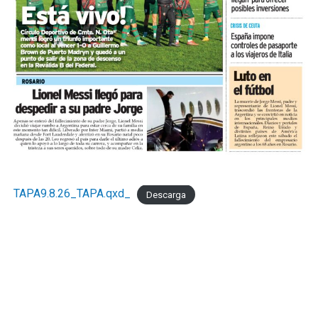
modifica el diagnóstico de fondo. UCIP monitorea
mensualmente la actividad del comercio minorista
marplatense a través del DESE y pone estos resultados a
disposición de los actores públicos y privados con un
objetivo concreto: que las decisiones de política
económica estén informadas por la realidad del sector
que genera empleo formal, paga sus obligaciones y
sostiene la actividad comercial de Mar del Pata
."Necesitamos la recomposición el poder adquisitivo y el
consumo interno." concluyó Taladrid
TAPA9.8.26_TAPA.qxd_
Descarga