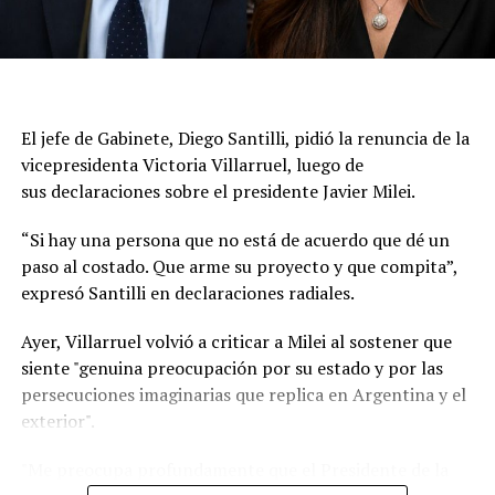
representación, y que puede volver a la Argentina. La
medida no implica una expulsión ni una declaración de
persona non grata., aunque representa una nueva señal
del deterioro de la relación entre ambos países.
El jefe de Gabinete, Diego Santilli, pidió la renuncia de la
A partir de ahora, las relaciones diplomáticas quedarán
vicepresidenta Victoria Villarruel, luego de
al frente de los encargados de negocios en las
sus declaraciones sobre el presidente Javier Milei.
respectivas embajadas mientras persista la escalada de
tensión entre Milei y Lula. La decisión de Brasil abre un
“Si hay una persona que no está de acuerdo que dé un
escenario de incertidumbre sobre el futuro de los
paso al costado. Que arme su proyecto y que compita”,
vínculos entre las dos principales economías del
expresó Santilli en declaraciones radiales.
Mercosur.
Ayer, Villarruel volvió a criticar a Milei al sostener que
En Brasilia señalaron que las expresiones de Milei
siente "genuina preocupación por su estado y por las
durante recientes entrevistas fueron determinantes
persecuciones imaginarias que replica en Argentina y el
para la medida. En particular remarcaron que el
exterior".
domingo, durante una entrevista con un canal de
televisión, el mandatario argentino no solo volvió a
"Me preocupa profundamente que el Presidente de la
calificar a Lula de “ladrón” y “corrupto”, sino que repitió