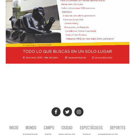
la directora del FMI que ese petróleo que fue a ver es del
pueblo argentino, es nuestro petróleo, es argentino",
dijo y agregó: "Tendría que usarse para el desarrollo
nacional, para la industria nacional, para que lo puedan
comprar y adquirir a un precio posible de los costos
nacionales".
Además, el gobernador se refirió a la importancia del
yacimiento patagónico y recordó también que el
crecimiento del sector energético es posible gracias a la
recuperación de YPF durante los mandatos de Cristina
Fernández de Kirchner, gestión de la que fue parte y en
la que tuvo un rol destacado durante el proceso de
expropiación. (Ámbito)
INICIO
MUNDO
CAMPO
CIUDAD
ESPECTÁCULOS
DEPORTES