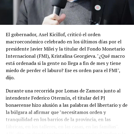
entienden que la visita de Lula, el año pasado a la
expresidenta Cristina Kirchner en su prisión
domiciliaria, previo a las elecciones legislativas, sumado
a las declaraciones del ministro de Hacienda de Brasil,
Dario Durigan, que trató de “payaso” a Milei, también
El gobernador, Axel Kicillof, criticó el orden
pueden ser calificadas como una injerencia externa en la
macroeconómico celebrado en los últimos días por el
política doméstica. (TN)
presidente Javier Milei y la titular del Fondo Monetario
Internacional (FMI), Kristalina Georgieva. "¿Qué macro
está ordenada si la gente no llega a fin de mes y tiene
miedo de perder el laburo? Ese es orden para el FMI",
dijo.
Durante una recorrida por Lomas de Zamora junto al
intendente Federico Otermín, el titular del PJ
bonaerense hizo alusión a las palabras del libertario y de
la búlgara al afirmar que "necesitamos orden y
tranquilidad en los barrios de la provincia, en las
fábricas, en los talleres, en las casas, en las familias".
Allí, dijo, es donde realmente es necesario el "orden y la