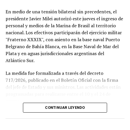
En medio de una tensión bilateral sin precedentes, el
presidente Javier Milei autorizó este jueves el ingreso de
personal y medios de la Marina de Brasil al territorio
nacional. Los efectivos participarán del ejercicio militar
"Fraterno XXXIX", con asiento en la base naval Puerto
Belgrano de Bahía Blanca, en la Base Naval de Mar del
Plata y en aguas jurisdiccionales argentinas del
Atlántico Sur.
La medida fue formalizada a través del decreto
717/2026, publicado en el Boletín Oficial con la firma
del jefe de Estado y sus ministros. Las actividades están
Si se concreta, la visita del Sumo Pontífice sería un
programadas para realizarse entre el 10 y el 24 de
hecho histórico tanto para la institución como para el
agosto.
fútbol argentino.
CONTINUAR LEYENDO
Este ejercicio combinado se realiza de forma anual desde
El Papa llegará a la Argentina en noviembre, en el
1978 y busca incrementar el adiestramiento y la
marco de una gira que también incluye Uruguay y Perú,