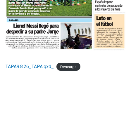
marplatense a través del DESE y pone estos resultados a
disposición de los actores públicos y privados con un
objetivo concreto: que las decisiones de política
económica estén informadas por la realidad del sector
que genera empleo formal, paga sus obligaciones y
sostiene la actividad comercial de Mar del Pata
."Necesitamos la recomposición el poder adquisitivo y el
consumo interno." concluyó Taladrid
TAPA9.8.26_TAPA.qxd_
Descarga