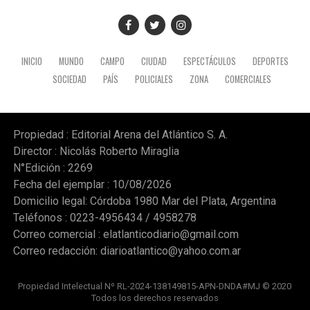
INICIO
MUNDO
CAMPO
CIUDAD
ESPECTÁCULOS
DEPORTES
SOCIEDAD
PAÍS
POLICIALES
ZONA
COMERCIALES
Propiedad : Editorial Arena del Atlántico S. A.
Director : Nicolás Roberto Miraglia
N°Edición : 2269
Fecha del ejemplar : 10/08/2026
Domicilio legal: Córdoba 1980 Mar del Plata, Argentina
Teléfonos : 0223-4956434 / 4958278
Correo comercial :
elatlanticodiario@gmail.com
Correo redacción:
diarioatlantico@yahoo.com.ar
Propiedad Intelectual Nº RL-2024-138149815-APN-DNDA#MJ © 2020
Todos los derechos reservados