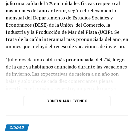
julio una caída del 7% en unidades físicas respecto al
mismo mes del año anterior, según el relevamiento
mensual del Departamento de Estudios Sociales y
Económicos (DESE) de la Unión del Comercio, la
Industria y la Producción de Mar del Plata (UCIP). Se
trata de la caída interanual más pronunciada del año, en
un mes que incluyó el receso de vacaciones de invierno.
"Julio nos da una caída más pronunciada, del 7%, luego
de la que ya habíamos anunciado durante las vacaciones
de invierno. Las expectativas de mejora a un año son
bajas y solo uno de cada diez comerciantes piensa
invertir en el próximo semestre, un período que ya
alcanza al inicio de la temporada de verano", afirmó
CONTINUAR LEYENDO
Blas Taladrid, presidente de UCIP. "El comercio acumula
meses de caída en ventas y en rentabilidad. Solo 15 de
cada 100 comerciantes considera que su rentabilidad es
CIUDAD
buena, y eso frena la inversión y la reinversión", agregó.