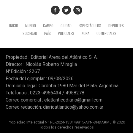
INICIO
MUNDO
CAMPO
CIUDAD
ESPECTÁCULOS
DEPORTES
SOCIEDAD
PAÍS
POLICIALES
ZONA
COMERCIALES
Propiedad : Editorial Arena del Atlántico S. A.
Director : Nicolás Roberto Miraglia
N°Edición : 2267
Fecha del ejemplar : 09/08/2026
Domicilio legal: Córdoba 1980 Mar del Plata, Argentina
Teléfonos : 0223-4956434 / 4958278
Correo comercial :
elatlanticodiario@gmail.com
Correo redacción:
diarioatlantico@yahoo.com.ar
Propiedad Intelectual Nº RL-2024-138149815-APN-DNDA#MJ © 2020
Todos los derechos reservados