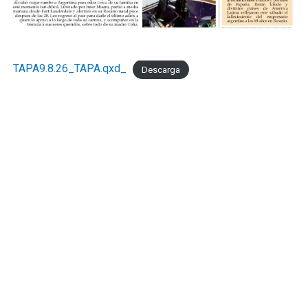
TAPA9.8.26_TAPA.qxd_
Descarga