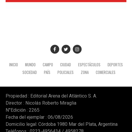
INICIO
MUNDO
CAMPO
CIUDAD
ESPECTÁCULOS
DEPORTES
SOCIEDAD
PAÍS
POLICIALES
ZONA
COMERCIALES
Propiedad : Editorial Arena del Atlántico S. A.
Director : Nicolás Roberto Miraglia
N°Edición : 2265
Fecha del ejemplar : 06/08/2026
Domicilio legal: Córdoba 1980 Mar del Plata, Argentina
Teléfonos : 0223-4956434 / 4958278