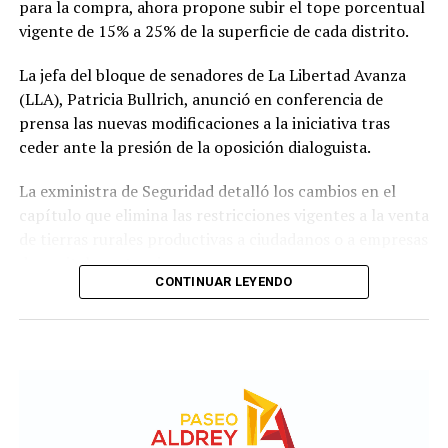
para la compra, ahora propone subir el tope porcentual
vigente de 15% a 25% de la superficie de cada distrito.
La jefa del bloque de senadores de La Libertad Avanza
(LLA), Patricia Bullrich, anunció en conferencia de
prensa las nuevas modificaciones a la iniciativa tras
ceder ante la presión de la oposición dialoguista.
La exministra de Seguridad detalló los cambios en el
capítulo que elimina las restricciones vigentes a la venta
de tierras rurales productivas a ciudadanos o a empresas
de capitales extranjeros.
CONTINUAR LEYENDO
Según el nuevo dictamen, se establece un tope de 25%
de la superficie nacional y provincial a la posibilidad de
que personas físicas o jurídicas extranjeras puedan
adquirir tierras productivas.
Por otro lado, la iniciativa introduce un agregado sobre
el artículo 4 de Ley N° 21.499 relacionada a las