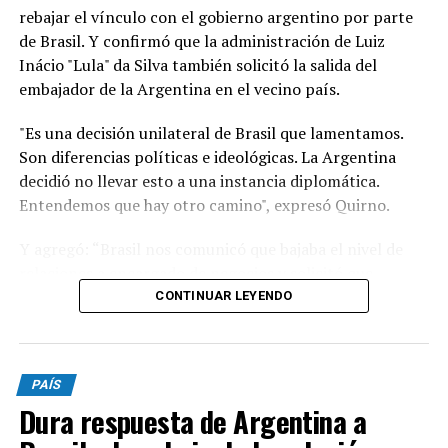
rebajar el vínculo con el gobierno argentino por parte
de Brasil. Y confirmó que la administración de Luiz
Inácio "Lula" da Silva también solicitó la salida del
embajador de la Argentina en el vecino país.
"Es una decisión unilateral de Brasil que lamentamos.
Son diferencias políticas e ideológicas. La Argentina
decidió no llevar esto a una instancia diplomática.
Entendemos que hay otro camino", expresó Quirno.
Y agregó: “Brasil nos comunicó que bajaba el nivel de
relaciones a encargado de negocios y solicitó que
nuestro embajador en Brasilia (Daniel Raimondi) se
CONTINUAR LEYENDO
retire”.
"Lamentable que se quejen de injerencias en procesos
PAÍS
electorales cuando el presidente de Brasil visitó, previo
Dura respuesta de Argentina a
a los comicios del año pasado, a Cristina Kirchner en su
prisión domiciliaria y no hubo de nuestra parte ningún