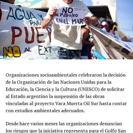
bendición”.
Durante su homilía, García Cuerva, aseguró que el
pueblo está “cansado de promesas incumplidas y
dirigentes que hablan de los pobres, pero no están cerca
de sus necesidades y se dan la buena vida”.
Organizaciones socioambientales celebraron la decisión
de la Organización de las Naciones Unidas para la
Educación, la Ciencia y la Cultura (UNESCO) de solicitar
al Estado argentino la suspensión de las obras
vinculadas al proyecto Vaca Muerta Oil Sur hasta contar
con estudios ambientales adecuados.
Desde hace varios meses las organizaciones denuncian
los riesgos que la iniciativa representa para el Golfo San