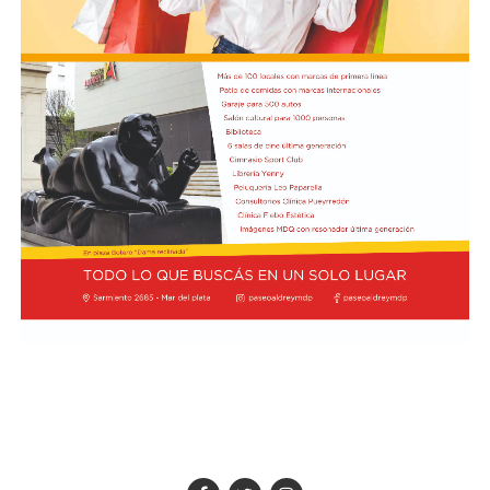
profunda de sus impactos ambientales antes de que las
apostados en el lugar, y que se rompieron baldosas y
obras continúen. Radio Encuentro de Viedma
bancos públicos para usarlos como proyectiles. También
se registraron daños en estructuras edilicias y en
vehículos policiales.
El Ministerio de Seguridad Nacional solicitó al juzgado
que ordene preservar los registros fílmicos de los
hechos, que se libre oficio al Gobierno porteño y al
Congreso para que informen la totalidad de los daños y
el perjuicio económico, y adelantó que se encuentra
evaluando aportar elementos de prueba adicionales
para la investigación.