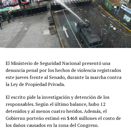
Patrimonio Mundial de la Humanidad que posee
Península Valdés.
Di Giacomo señaló que la UNESCO incorporó estos
planteos en un documento que actualmente analiza el
Comité de Patrimonio Mundial, donde además se solicita
al Estado argentino suspender las obras hasta que
existan estudios de impacto ambiental “reales y serios”,
así como revisar los mecanismos de participación
El Ministerio de Seguridad Nacional presentó una
ciudadana utilizados durante el proceso.
denuncia penal por los hechos de violencia registrados
este jueves frente al Senado, durante la marcha contra
El referente socioambiental también cuestionó el
la Ley de Propiedad Privada.
desarrollo de las audiencias públicas realizadas en el
marco del proyecto y sostuvo que las organizaciones
El escrito pide la investigación y detención de los
consideran que esas instancias no garantizaron una
responsables. Según el último balance, hubo 12
participación efectiva de la ciudadanía.
detenidos y al menos cuatro heridos. Además, el
Gobierno porteño estimó en $468 millones el costo de
En cuanto a los plazos, explicó que el organismo
los daños causados en la zona del Congreso.
internacional prevé solicitar información al Estado