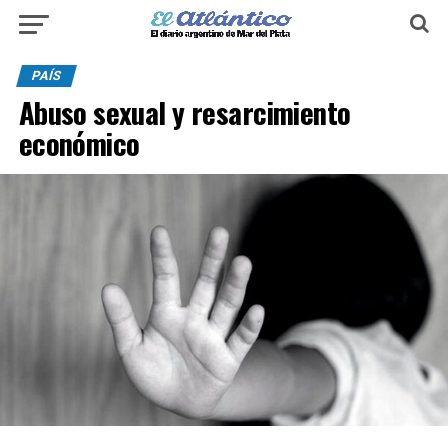
PAÍS
Abuso sexual y resarcimiento
económico