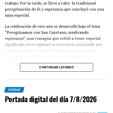
trabajo. Por la tarde, se llevó a cabo la tradicional
peregrinación de fe y esperanza que concluyó con una
misa especial.
La celebración de este año se desarrolló bajo el lema
“Peregrinamos con San Cayetano, sembrando
esperanza”, una consigna que volvió a tener especial
significado entre quienes se acercaron para pedir por
trabajo, salud y bienestar. Desde muy temprano las
puertas de la capilla permanecieron abiertas.
La imagen del santo salió del santuario de Moreno al
CONTINUAR LEYENDO
6700 y fue acompañada por una multitud que recorrió
las calles del barrio. Grandes, jóvenes y niños y fieles se
sumaron al recorrido con banderas, espigas y distintas
CIUDAD
expresiones de fe.
Portada digital del día 7/8/2026
En paralelo, distintos gremios y organizaciones sociales
se sumaron bajo las consignas de paz, pan, tierra, techo