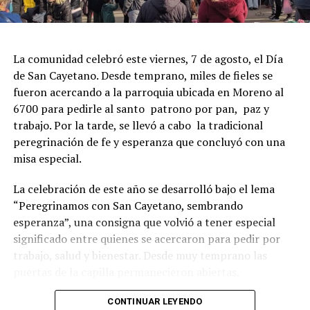
La comunidad celebró este viernes, 7 de agosto, el Día
de San Cayetano. Desde temprano, miles de fieles se
fueron acercando a la parroquia ubicada en Moreno al
6700 para pedirle al santo patrono por pan, paz y
trabajo. Por la tarde, se llevó a cabo la tradicional
peregrinación de fe y esperanza que concluyó con una
misa especial.
La celebración de este año se desarrolló bajo el lema
“Peregrinamos con San Cayetano, sembrando
esperanza”, una consigna que volvió a tener especial
significado entre quienes se acercaron para pedir por
trabajo, salud y bienestar. Desde muy temprano las
puertas de la capilla permanecieron abiertas.
La imagen del santo salió del santuario de Moreno al
CONTINUAR LEYENDO