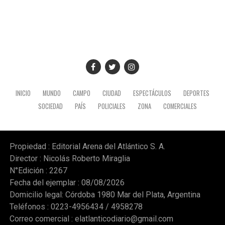
INICIO
MUNDO
CAMPO
CIUDAD
ESPECTÁCULOS
DEPORTES
SOCIEDAD
PAÍS
POLICIALES
ZONA
COMERCIALES
Propiedad : Editorial Arena del Atlántico S. A.
Director : Nicolás Roberto Miraglia
N°Edición : 2267
Fecha del ejemplar : 08/08/2026
Domicilio legal: Córdoba 1980 Mar del Plata, Argentina
Teléfonos : 0223-4956434 / 4958278
Correo comercial :
elatlanticodiario@gmail.com