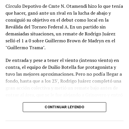
Círculo Depotivo de Cmte N. Otamendi hizo lo que tenía
que hacer, ganó ante un rival en la lucha de abajo y
consiguió su objetivo en el debut como local en la
Reválida del Torneo Federal A. En un partido sin
demasiadas situaciones, un remate de Rodrigo Juárez
selló el 1 a 0 sobre Guillermo Brown de Madryn en el
"Guillermo Trama".
De entrada y pese a tener el viento (intenso viento) en
contra, el equipo de Duilio Botella fue protagonista y
tuvo las mejores aproximaciones. Pero no podía llegar a
fondo, hasta que a los 23', Rodrigo Juárez completó una
gran acción colectiva y metió un remate bajo antes de
entrar al área, que se le fue alejando a Grinovero y entró
contra la base del caño izquierdo.
CONTINUAR LEYENDO
Con la desventaja, la visita intentó adelantarse pero casi
no se acercaba al área de Pedro Fernández y, parecía,
que si el local acertaba en alguna contra podía lastimar.