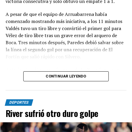
victoria consecutiva y solo obtuvo un empate 1 a 1.
Síntesis
A pesar de que el equipo de Arruabarrena había
Círculo Deportivo (1): Pedro Fernández; Julián Vílchez,
comenzado mostrando más iniciativa, a los 11 minutos
Facundo Rojas, Jano Martínez y Rodrigo Torres; Joaquín
Valdés tuvo un tiro libre y convirtió el primer gol para
Bassani, Francisco Grahl, Ramiro Banchio y Marco
Vélez de tiro libre tras un grave error del arquero de
Campagnaro; Rodrigo Juárez y Vicente Barberini. DT:
Boca. Tres minutos después, Paredes debió salvar sobre
Duilio Botella.
la línea el segundo gol por una recuperación de El
Fortín que salió rápido con Silvero.
Cambios: ST 13' Simón Buscaglia por Barberini, 19'
Leandro Piñeyro por Banchio y 35' Martín Gómez,
Ante la situación para el equipo de La Boca, buscaron
Branco Castelli y Ciro Rius por Torres, Campagnaro y
terminar la primera parte con un empate. Fue así como
CONTINUAR LEYENDO
Juárez.
al llegar a los 38 minutos, Ascacibar apareció para
atrapar un rebote que había intentado Merentiel y darle
Guillermo Brown (0): Agustín Grinovero; Mateo Conde,
el 1 a 1 a su equipo. De esta forma, el entretiempo llegó
Renzo Paparelli, Rodrigo Díaz y Emanuel Moreno;
DEPORTES
con el empate.
Branco Mera, Alejandro Chiavetto, Martín Rivero y
River sufrió otro duro golpe
Ezequiel Goiburu; Ignacio Zapulla y Patricio Cucchi. DT:
Cómo fue el segundo tiempo entre Boca y Vélez en el
Cristian Corrales.
Torneo Clausura