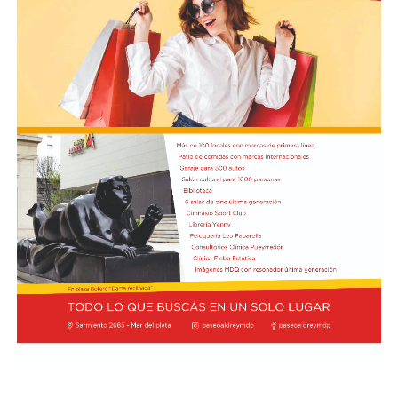
La tónica de la primera etapa se trasladó al
complemento. River se hizo cargo de manejar el balón
en campo rival y, pese a que logró ser más punzante en
algunas ofensivas, no pudo impacientar al
arquero Felipe Zenobio. Del otro lado,
el Matador continuó con su intento de pegar con
ataques directos. Cuando el desarrollo era lento y lejos
de los arcos, Tigre se adelantó en el marcador a los 35
minutos: Aníbal Moreno perdió la pelota en la mitad de
la cancha tras una presión de Jabes Saralegui y Nacho
Russo definió de forma perfecta al quedar mano a mano
contra Santiago Beltrán para estampar el 1-0.
Desde el arranque del segundo semestre, River quedó
eliminado de la Copa Argentina tras perder 3-1 contra
Aldosivi y cayó por 1-0 en el inicio del Clausura
contra Barracas Central, Gimnasia La Plata y Rosario
Central. Con la derrota contra el Matador por el mismo