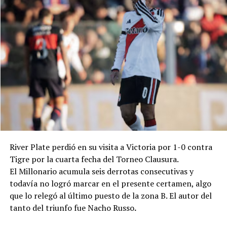
En el comienzo de los segundos 45 minutos, Boca fue
Cambios: ST 17' Vito Esmay por Mera, 24' Elías Ayala y
más preciso y tuvo más posesión de la pelota que en el
Iván Bravo por Zapulla y Goiburu, y 34' Facundo Hang y
primer tiempo. Tras empatar el partido, intentó darlo
Luis Dezi por Cucchi y Díaz.
vuelta, aunque todavía no había podido hacerlo en el
Clausura 2026.
Goles: PT 23' Juárez (CD).
Árbitro: César Ceballo.
Estadio: "Guillermo Trama".
River Plate perdió en su visita a Victoria por 1-0 contra
Tigre por la cuarta fecha del Torneo Clausura.
El Millonario acumula seis derrotas consecutivas y
todavía no logró marcar en el presente certamen, algo
que lo relegó al último puesto de la zona B. El autor del
tanto del triunfo fue Nacho Russo
.