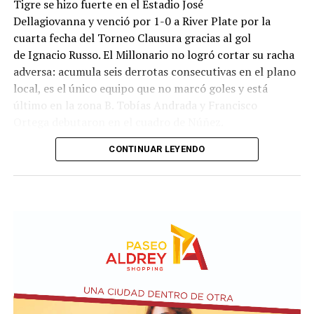
Tigre se hizo fuerte en el Estadio José
Dellagiovanna y venció por 1-0 a River Plate por la
cuarta fecha del Torneo Clausura gracias al gol
de Ignacio Russo. El Millonario no logró cortar su racha
adversa: acumula seis derrotas consecutivas en el plano
local, es el único equipo que no marcó goles y está
último en la zona B. Tobías Andrada y Francisco
Ortega debutaron en el cuadro de Núñez.
CONTINUAR LEYENDO
River monopolizó la posesión de la pelota a lo largo del
primer tiempo, aunque tuvo dificultades para
capitalizarlo en situaciones de peligro al no lograr un
circuito de pases fluido. El elenco comandado por Diego
Davove cedió terreno para golpear con ataques directos,
pero jugó lejos del arco defendido por Santiago Beltrán.
En medio de un desarrollo sin acciones de gol, el elenco
de Núñez pidió penal en una jugada en la que Ángel
Correa cayó dentro del área tras una entrada por detrás
de Nahuel Banegas.