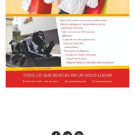
profunda de sus impactos ambientales antes de que las
apostados en el lugar, y que se rompieron baldosas y
obras continúen. Radio Encuentro de Viedma
bancos públicos para usarlos como proyectiles. También
se registraron daños en estructuras edilicias y en
vehículos policiales.
El Ministerio de Seguridad Nacional solicitó al juzgado
que ordene preservar los registros fílmicos de los
hechos, que se libre oficio al Gobierno porteño y al
Congreso para que informen la totalidad de los daños y
el perjuicio económico, y adelantó que se encuentra
evaluando aportar elementos de prueba adicionales
para la investigación.