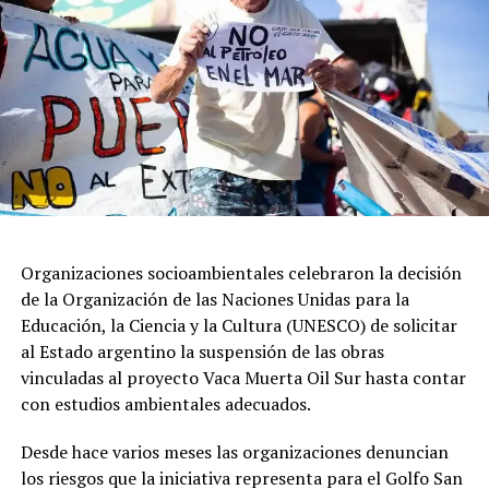
bendición”.
Durante su homilía, García Cuerva, aseguró que el
pueblo está “cansado de promesas incumplidas y
dirigentes que hablan de los pobres, pero no están cerca
de sus necesidades y se dan la buena vida”.
Organizaciones socioambientales celebraron la decisión
de la Organización de las Naciones Unidas para la
Educación, la Ciencia y la Cultura (UNESCO) de solicitar
al Estado argentino la suspensión de las obras
vinculadas al proyecto Vaca Muerta Oil Sur hasta contar
con estudios ambientales adecuados.
Desde hace varios meses las organizaciones denuncian
los riesgos que la iniciativa representa para el Golfo San