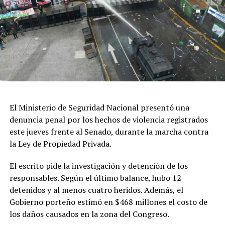
Patrimonio Mundial de la Humanidad que posee
Península Valdés.
Di Giacomo señaló que la UNESCO incorporó estos
planteos en un documento que actualmente analiza el
Comité de Patrimonio Mundial, donde además se solicita
al Estado argentino suspender las obras hasta que
existan estudios de impacto ambiental “reales y serios”,
así como revisar los mecanismos de participación
El Ministerio de Seguridad Nacional presentó una
ciudadana utilizados durante el proceso.
denuncia penal por los hechos de violencia registrados
este jueves frente al Senado, durante la marcha contra
El referente socioambiental también cuestionó el
la Ley de Propiedad Privada.
desarrollo de las audiencias públicas realizadas en el
marco del proyecto y sostuvo que las organizaciones
El escrito pide la investigación y detención de los
consideran que esas instancias no garantizaron una
responsables. Según el último balance, hubo 12
participación efectiva de la ciudadanía.
detenidos y al menos cuatro heridos. Además, el
Gobierno porteño estimó en $468 millones el costo de
En cuanto a los plazos, explicó que el organismo
los daños causados en la zona del Congreso.
internacional prevé solicitar información al Estado