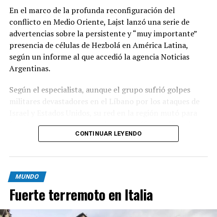
En el marco de la profunda reconfiguración del
conflicto en Medio Oriente, Lajst lanzó una serie de
advertencias sobre la persistente y “muy importante”
presencia de células de Hezbolá en América Latina,
según un informe al que accedió la agencia Noticias
Argentinas.
Según el especialista, aunque el grupo sufrió golpes
militares devastadores en el Líbano por los ataques de
Israel y Estados Unidos, su red en la región mutó para
fortalecer sus estructuras de narcotráfico, tráfico de
CONTINUAR LEYENDO
armas y lavado de dinero, informó DNEWS en las últimas
horas.
El partido-milicia chií libanés Hezbolá fue declarado
MUNDO
organización terrorista por la Argentina en julio de
Fuerte terremoto en Italia
2019, cuando el entonces presidente Mauricio Macri lo
decidió por decreto en la víspera del 25° aniversario del
atentado con coche bomba que el 18 de julio de 1994