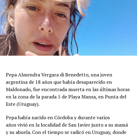
inhabitables.
Durante la mañana siguiente, los bomberos
mantuvieron un operativo de inspección para evaluar
grietas, desprendimientos de revestimientos y posibles
riesgos de colapso. Las tareas priorizaron los inmuebles
con daños visibles antes de autorizar el regreso de los
vecinos, mientras se aseguraba que las estructuras no
presentaran peligro inminente para quienes viven en la
Pepa Almendra Vergara di Benedetto, una joven
zona.
argentina de 18 años que había desaparecido en
El ministro de Protección Civil, Nello Musumeci, advirtió
Maldonado, fue encontrada muerta en las últimas horas
sobre la continuidad de la actividad sísmica y señaló que
en la zona de la parada 5 de Playa Mansa, en Punta del
“nuevos eventos de magnitud superior a 3 podrían
Este (Uruguay).
seguir produciéndose”. La declaración dejó en alerta a
Pepa había nacido en Córdoba y durante varios
las autoridades locales, que mantienen el monitoreo
años vivió en la localidad de San Javier junto a su mamá
para detectar réplicas y coordinar asistencia donde haga
y su abuela. Con el tiempo se radicó en Uruguay, donde
falta.