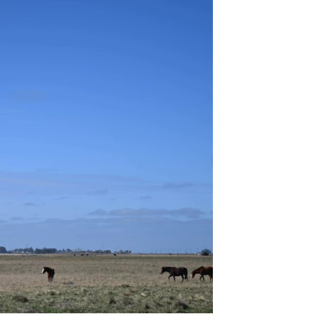
 locales e invitados en el escenario principal,
l entretenimiento infantil con juegos e inflables.
las históricas arboledas y dejarse tentar por una
fruta de buena música es el plan perfecto para
argo.
 Artesanal (ChocoGesell)
to de 2026
e 303, Villa Gesell)
nidad y visitantes