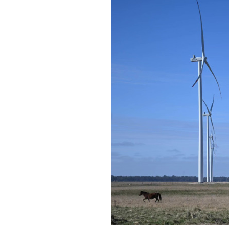
cobijado por el histórico pinar.
Espectáculos y Área Kids: Shows de artistas
junto a una zona dedicada exclusivamente a
Respirar el aire puro del bosque, recorrer 
taza de chocolate caliente mientras se dis
escaparse de la rutina este fin de semana l
INFORMACIÓN GENERAL DEL EVENTO
Evento: 30° Fiesta Nacional del Chocolate
Fecha: Fin de semana largo del 17 de Agos
Horario: De 11:00 a 21:00 hs.
Lugar: Pinar del Norte (Alameda 202 y Call
Acceso: Libre y gratuito para toda la comu