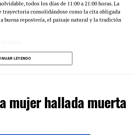
lvidable, todos los días de 11:00 a 21:00 horas. La
de trayectoria consolidándose como la cita obligada
a buena repostería, el paisaje natural y la tradición
olo lugar
l talento de los mejores expositores, maestros
 de todo el país. Los asistentes podrán disfrutar de
INUAR LEYENDO
nte de la familia:
ibiciones gastronómicas sin costo a cargo de
s secretos del chocolate.
n a mujer hallada muerta
ra combinar los mejores sabores salados con
Mejor Pieza de Chocolate" y al "Mejor Postre",
seo cultural repleto de arte y diseño local