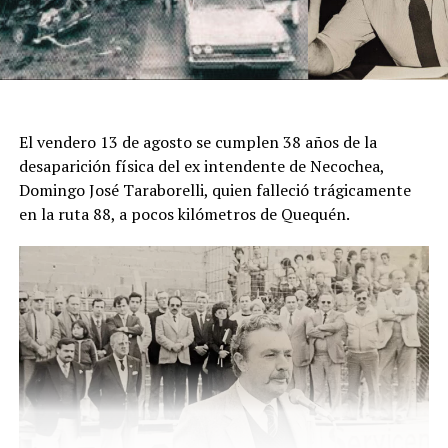
intentan reconstruir sus últimos movimientos,
establecer con quiénes tuvo contacto antes de
desaparecer y determinar quién abandonó el cuerpo en
ese sector rural del partido de Mar Chiquita.
El descubrimiento del cadáver ocurrió el viernes pasado,
El vendero 13 de agosto se cumplen 38 años de la
cuando un hombre que recorría la zona junto a sus
desaparición física del ex intendente de Necochea,
perros advirtió una bolsa ubicada junto a una zanja.
Domingo José Taraborelli, quien falleció trágicamente
Alertado por el comportamiento de los animales, se
en la ruta 88, a pocos kilómetros de Quequén.
acercó y comprobó que contenía restos humanos. DIB