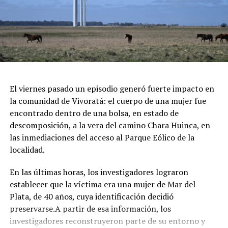
repleto de arte y diseño local cobijado por el histórico
pinar.
Espectáculos y Área Kids: Shows de artistas locales e
invitados en el escenario principal, junto a una zona
dedicada exclusivamente al entretenimiento infantil con
juegos e inflables.
Respirar el aire puro del bosque, recorrer las históricas
El viernes pasado un episodio generó fuerte impacto en
arboledas y dejarse tentar por una taza de chocolate
la comunidad de Vivoratá: el cuerpo de una mujer fue
caliente mientras se disfruta de buena música es el plan
encontrado dentro de una bolsa, en estado de
perfecto para escaparse de la rutina este fin de semana
descomposición, a la vera del camino Chara Huinca, en
largo.
las inmediaciones del acceso al Parque Eólico de la
localidad.
INFORMACIÓN GENERAL DEL EVENTO
En las últimas horas, los investigadores lograron
Evento: 30° Fiesta Nacional del Chocolate Artesanal
establecer que la víctima era una mujer de Mar del
(ChocoGesell)
Plata, de 40 años, cuya identificación decidió
Fecha: Fin de semana largo del 17 de Agosto de 2026
preservarse.A partir de esa información, los
Horario: De 11:00 a 21:00 hs.
investigadores reconstruyeron parte de su entorno y
Lugar: Pinar del Norte (Alameda 202 y Calle 303, Villa