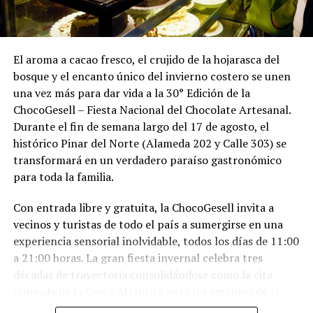
El aroma a cacao fresco, el crujido de la hojarasca del
bosque y el encanto único del invierno costero se unen
una vez más para dar vida a la 30° Edición de la
ChocoGesell – Fiesta Nacional del Chocolate Artesanal.
Durante el fin de semana largo del 17 de agosto, el
histórico Pinar del Norte (Alameda 202 y Calle 303) se
transformará en un verdadero paraíso gastronómico
para toda la familia.
Con entrada libre y gratuita, la ChocoGesell invita a
vecinos y turistas de todo el país a sumergirse en una
experiencia sensorial inolvidable, todos los días de 11:00
a 21:00 horas. La gran fiesta invernal celebra tres
décadas de trayectoria consolidándose como la cita
obligada de la Costa Atlántica para los amantes de la
buena repostería, el paisaje natural y la tradición