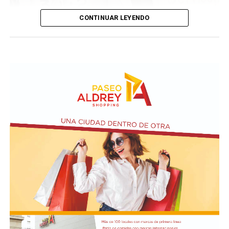
CONTINUAR LEYENDO
Taraborelli en un acto
El vendero 13 de agosto se cumplen 38 años de la
desaparición física del ex intendente de Necochea,
Domingo José Taraborelli, quien falleció trágicamente
en la ruta 88, a pocos kilómetros de Quequén.
Junto con el intendente de Necochea habían muerto
tres docentes que, luego se supo, habían subido a su
automóvil pocos kilómetros antes, donde se hallaban
haciendo dedo. La colisión frontal resultó letal: sólo
sobrevivió el chofer del camión.
El hall del Palacio Comunal fue el lugar donde velaron