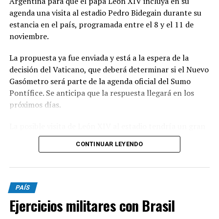
Argentina para que el papa León XIV incluya en su
agenda una visita al estadio Pedro Bidegain durante su
estancia en el país, programada entre el 8 y el 11 de
noviembre.
La propuesta ya fue enviada y está a la espera de la
decisión del Vaticano, que deberá determinar si el Nuevo
Gasómetro será parte de la agenda oficial del Sumo
Pontífice. Se anticipa que la respuesta llegará en los
próximos días.
La posible visita de León XIV al estadio tendría un gran
significado simbólico para San Lorenzo, dado el
CONTINUAR LEYENDO
histórico vínculo entre la institución y la Iglesia
Católica.
El club fue fundado por el padre Lorenzo Massa y
PAÍS
mantiene una conexión cercana con Jorge Bergoglio,
Ejercicios militares con Brasil
conocido hincha y uno de los socios más representativos
del Ciclón.