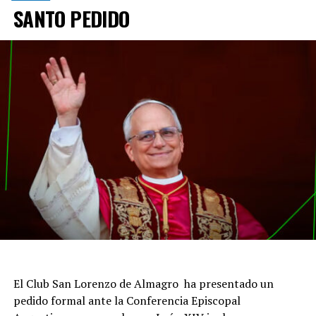
el crecimiento de uno de los principales complejos
SANTO PEDIDO
industriales y exportadores del país.
El Club San Lorenzo de Almagro ha presentado un
pedido formal ante la Conferencia Episcopal