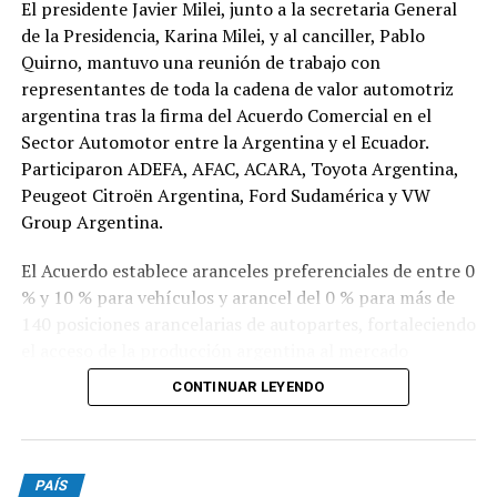
El presidente Javier Milei, junto a la secretaria General
de la Presidencia, Karina Milei, y al canciller, Pablo
Quirno, mantuvo una reunión de trabajo con
representantes de toda la cadena de valor automotriz
argentina tras la firma del Acuerdo Comercial en el
Sector Automotor entre la Argentina y el Ecuador.
Participaron ADEFA, AFAC, ACARA, Toyota Argentina,
Peugeot Citroën Argentina, Ford Sudamérica y VW
Group Argentina.
El Acuerdo establece aranceles preferenciales de entre 0
% y 10 % para vehículos y arancel del 0 % para más de
140 posiciones arancelarias de autopartes, fortaleciendo
el acceso de la producción argentina al mercado
ecuatoriano.
CONTINUAR LEYENDO
Las nuevas condiciones permitirán más que duplicar las
exportaciones argentinas de vehículos a Ecuador,
ampliar la cantidad de modelos exportados y consolidar
PAÍS