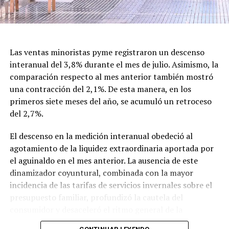
Con el nuevo decreto, la gestión de Milei decidió
recuperar formalmente la denominación tradicional,
una decisión que vuelve a poner en discusión el
significado cultural y simbólico de la fecha.
Las ventas minoristas pyme registraron un descenso
interanual del 3,8% durante el mes de julio. Asimismo, la
comparación respecto al mes anterior también mostró
una contracción del 2,1%. De esta manera, en los
primeros siete meses del año, se acumuló un retroceso
del 2,7%.
El descenso en la medición interanual obedeció al
agotamiento de la liquidez extraordinaria aportada por
el aguinaldo en el mes anterior. La ausencia de este
dinamizador coyuntural, combinada con la mayor
incidencia de las tarifas de servicios invernales sobre el
presupuesto familiar, profundizó la cautela del
consumidor y desaceleró el ritmo general de la
actividad.