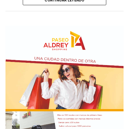
CONTINUAR LEYENDO
En lo que respecta a la percepción cualitativa sobre el
estado del negocio, el 48,1% de los comerciantes
consultados sostuvo que su nivel de actividad se
mantuvo estable con relación al mismo período del año
anterior, cifra que evidenció un descenso de dos puntos
porcentuales en comparación con el relevamiento del
mes de junio. Esta retracción en la lectura neutral se
tradujo de forma directa en un incremento de las
valoraciones pesimistas, observándose que la
proporción de comercios que definió su escenario
operativo como desfavorable ascendió del 43,1% al
44,5% en el transcurso del último mes.
En cuanto a las proyecciones a doce meses, el 46,3% de
los relevados prevé que su nivel de actividad no
experimentará cambios significativos. Por otro lado, un
42,4% estima un escenario futuro más favorable, lo que
representa un avance de 4,7 puntos porcentuales en la