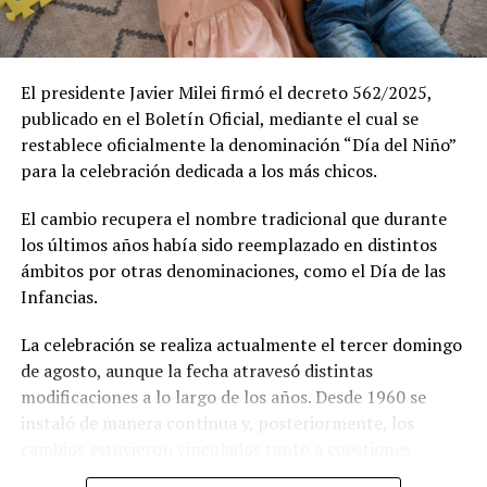
Durante la celebración se llevó a cabo el Pasaje aéreo de
los F-16 que hará el siguiente recorrido: Obelisco
porteño, aeroparque Jorge Newbery, Costanera Norte y
El presidente Javier Milei firmó el decreto 562/2025,
estadio Monumental de River.
publicado en el Boletín Oficial, mediante el cual se
restablece oficialmente la denominación “Día del Niño”
La Fuerza Aérea había señalado en un flyer que difundió
para la celebración dedicada a los más chicos.
a través de su cuenta oficial de Instagram: “Si te gustan
los aviones, no te los podés perder. Prepará la cámara
El cambio recupera el nombre tradicional que durante
del celular y todas las ganas de escuchar…Rugir los
los últimos años había sido reemplazado en distintos
motores”.
ámbitos por otras denominaciones, como el Día de las
Infancias.
En tanto, varias aeronaves sobrevolaron cielos porteños
para conmemorar el día de la Fuerza Aérea Argentina y
La celebración se realiza actualmente el tercer domingo
hubo un desfile terrestre que protagonizaron los
de agosto, aunque la fecha atravesó distintas
hombres y mujeres que integran la institución.
modificaciones a lo largo de los años. Desde 1960 se
instaló de manera continua y, posteriormente, los
Además, se supo que se llevó cabo una ceremonia
cambios estuvieron vinculados tanto a cuestiones
presidida por el ministro de Defensa, teniente general
sociales como a pedidos del sector comercial,
Carlos Alberto Presti, y de la misma participó el jefe de