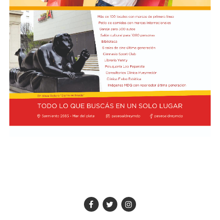
fricción diplomática originada por las declaraciones
desde entonces, el estadounidense ha regresado al país
de Javier Milei hacia su par brasileño, Lula da Silva. Esta
en marzo de 2013.
situación derivó en el retiro del embajador brasileño en
Buenos Aires, Julio Bitelli.
"Varias veces tuve ocasión de conocerle y hablar con él",
recordó Prevost sobre Bergoglio. Ahora, como Papa,
Desde el Palacio del Planalto, el canciller Mauro
regresará a la Argentina con San Lorenzo a la
Vieira calificó los insultos del mandatario argentino
expectativa de una decisión del Vaticano que podría
como "graves e inaceptables". Por su parte, Brasil decidió
quedar grabada en la historia del club.
reducir su representación en el país al nivel de
encargado de negocios.
Pese a que Milei ratificó sus críticas calificando a Lula de
"corrupto", desde la Cancillería argentina intentan
preservar la relación institucional. El canciller Pablo
Quirno calificó de "lamentable" la decisión de Brasil de
bajar el nivel de su representación.
Quirno afirmó en conferencia de prensa
que Argentina decidió no llevar el conflicto a una