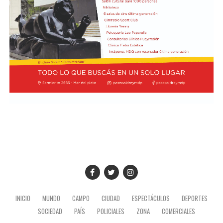
y toma de mando de la presidenta de Perú, Keiko
Fujimori, realizado en el Congreso de ese país, en el
marco de su visita oficial a Lima.
El presidente viajó acompañado por una comitiva
integrada por el canciller Pablo Quirno y la secretaria
general de la Presidencia, Karina Milei.
La actividad formó parte de la agenda oficial del
mandatario en territorio peruano, donde también
mantuvo encuentros institucionales con autoridades
locales.
INICIO
MUNDO
CAMPO
CIUDAD
ESPECTÁCULOS
DEPORTES
SOCIEDAD
PAÍS
POLICIALES
ZONA
COMERCIALES