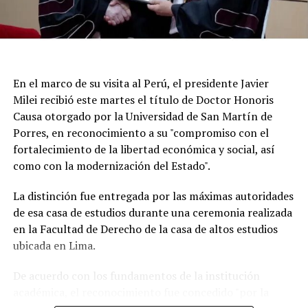
En el marco de su visita al Perú, el presidente Javier
Milei recibió este martes el título de Doctor Honoris
Causa otorgado por la Universidad de San Martín de
Porres, en reconocimiento a su "compromiso con el
fortalecimiento de la libertad económica y social, así
Según la reconstrucción realizada por los
como con la modernización del Estado".
investigadores, Pepa había pasado la noche del lunes en
Maldonado y luego se había ido hacia Punta del Este.
La distinción fue entregada por las máximas autoridades
de esa casa de estudios durante una ceremonia realizada
Un chofer de ómnibus aportó información clave al
en la Facultad de Derecho de la casa de altos estudios
recordar que la había trasladado y permitió a los
ubicada en Lima.
investigadores seguir sus últimos movimientos.
De acuerdo con los fundamentos de la institución
Uno de los momentos que más llamó la atención
académica, el reconocimiento fue concedido "por la
durante la búsqueda fue el relato de una tía de la joven,