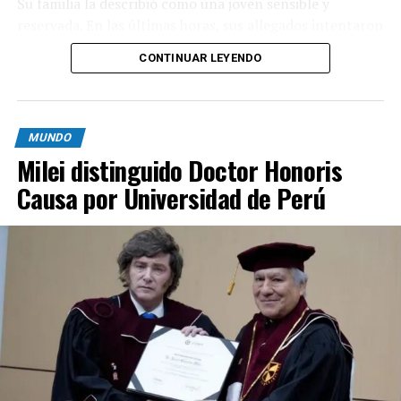
Su familia la describió como una joven sensible y
caldera volcánica considerada la más grande de Europa,
reservada. En las últimas horas, sus allegados intentaron
un sector muy vigilado por su actividad subterránea. El
reconstruir qué pasó durante el lunes, cuando perdieron
INGV confirmó los datos del sismo y la poca
CONTINUAR LEYENDO
contacto con ella y comenzó una búsqueda que terminó
profundidad, factores que explican por qué el terremoto
con el hallazgo de su cuerpo en la costa de Punta del
en Nápoles se sintió con tanta claridad en barrios del
Este.
área metropolitana.
MUNDO
El prefecto de Nápoles, Michele di Bari, detalló que los
Milei distinguido Doctor Honoris
evacuados pertenecen a Pozzuoli y que las autoridades
Causa por Universidad de Perú
siguen con el operativo de emergencia. Los equipos de
rescate y protección civil trabajan coordinados para
asegurar zonas peligrosas y asistir a los vecinos, en
tanto la población permanece expectante por posibles
réplicas.