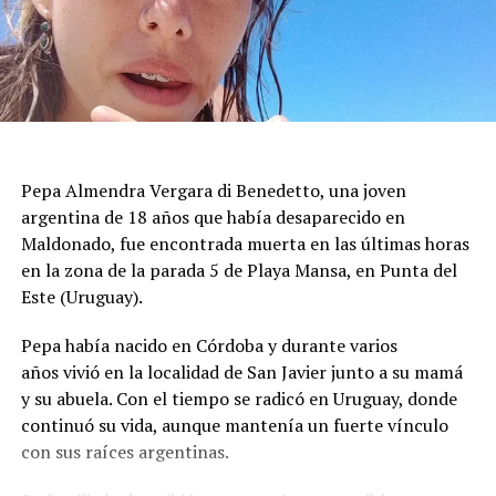
Durante la mañana siguiente, los bomberos
mantuvieron un operativo de inspección para evaluar
grietas, desprendimientos de revestimientos y posibles
riesgos de colapso. Las tareas priorizaron los inmuebles
con daños visibles antes de autorizar el regreso de los
vecinos, mientras se aseguraba que las estructuras no
presentaran peligro inminente para quienes viven en la
Pepa Almendra Vergara di Benedetto, una joven
zona.
argentina de 18 años que había desaparecido en
El ministro de Protección Civil, Nello Musumeci, advirtió
Maldonado, fue encontrada muerta en las últimas horas
sobre la continuidad de la actividad sísmica y señaló que
en la zona de la parada 5 de Playa Mansa, en Punta del
“nuevos eventos de magnitud superior a 3 podrían
Este (Uruguay).
seguir produciéndose”. La declaración dejó en alerta a
Pepa había nacido en Córdoba y durante varios
las autoridades locales, que mantienen el monitoreo
años vivió en la localidad de San Javier junto a su mamá
para detectar réplicas y coordinar asistencia donde haga
y su abuela. Con el tiempo se radicó en Uruguay, donde
falta.
continuó su vida, aunque mantenía un fuerte vínculo
con sus raíces argentinas.
El episodio ocurrió en los Campos Flégreos, una extensa