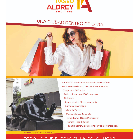
ubicada en el primer piso del edificio.
Actividades en el marco del Mes de la Niñez
En relación al Ciclo Mes de la Niñez, este viernes 7 de
agosto a las 17:30 se presentarán “Los cuentos de
Charo” y la narración de poesías populares infantiles a
cargo de María del Rosario Gerez Martínez.
En tanto, el viernes 21 a las 17:30 se desarrollará “El
Cerebro Mágico: construyendo preguntas, respuestas y
circuitos”, a cargo de María Paula Algote. Se trata de un
taller práctico de arte, ciencia y tecnología en el que al
finalizar cada participante se lleva su propia creación
terminada. Es una actividad arancelada (incluye
materiales) destinada a niños a partir de los 6 años.
Los participantes menores de 8 años deberán asistir
acompañados por una persona adulta (menores
asistentes $12.000 y adulto acompañante $5.000). Las