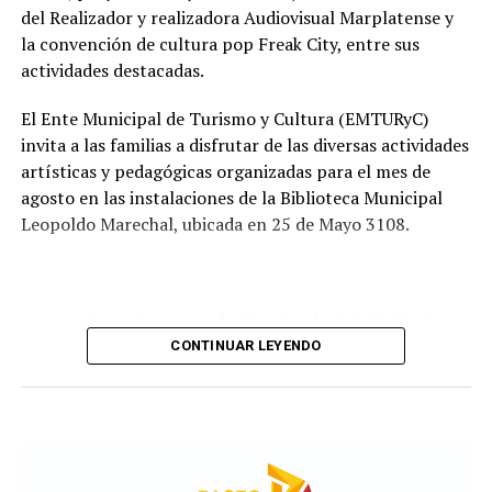
recorrido administrativo con la intervención de la
del Realizador y realizadora Audiovisual Marplatense y
Comisión de Estudio de Ofertas y Adjudicación, que
la convención de cultura pop Freak City, entre sus
tendrá a su cargo la evaluación de las propuestas
actividades destacadas.
presentadas por las empresas interesadas en ejecutar la
obra.
El Ente Municipal de Turismo y Cultura (EMTURyC)
invita a las familias a disfrutar de las diversas actividades
artísticas y pedagógicas organizadas para el mes de
agosto en las instalaciones de la Biblioteca Municipal
Leopoldo Marechal, ubicada en 25 de Mayo 3108.
La agenda comienza con la Muestra de Arte “Sábados
Culturales”, a cargo del grupo Cul Mardel, que se podrá
CONTINUAR LEYENDO
visitar del 3 al 14 de agosto de manera gratuita.
Asimismo, se realizará el Taller de Escritura Expresiva
coordinado por Sandra López Maidana, los miércoles de
10 a 12 en la Biblioteca de Autores Marplatenses,