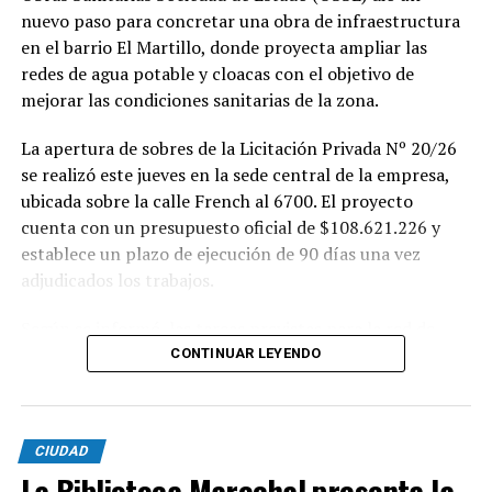
nuevo paso para concretar una obra de infraestructura
en el barrio El Martillo, donde proyecta ampliar las
redes de agua potable y cloacas con el objetivo de
mejorar las condiciones sanitarias de la zona.
La apertura de sobres de la Licitación Privada Nº 20/26
se realizó este jueves en la sede central de la empresa,
ubicada sobre la calle French al 6700. El proyecto
cuenta con un presupuesto oficial de $108.621.226 y
establece un plazo de ejecución de 90 días una vez
adjudicados los trabajos.
Según se informó, las tareas previstas para la red de
agua potable incluyen la colocación de unos 355 metros
CONTINUAR LEYENDO
de cañerías de PVC, la instalación de válvulas y la
ejecución de 29 conexiones domiciliarias. Los trabajos se
desarrollarán en distintos sectores comprendidos por
CIUDAD
las calles Pehuajó, Sicilia, Génova y Génova Bis.
La Biblioteca Marechal presenta la