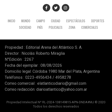
INICIO
MUNDO
CAMPO
CIUDAD
ESPECTÁCULOS
DEPORTES
SOCIEDAD
PAÍS
POLICIALES
ZONA
COMERCIALES
Propiedad : Editorial Arena del Atlántico S. A.
Director : Nicolás Roberto Miraglia
N°Edición : 2267
Fecha del ejemplar : 08/08/2026
Domicilio legal: Córdoba 1980 Mar del Plata, Argentina
Teléfonos : 0223-4956434 / 4958278
Correo comercial :
elatlanticodiario@gmail.com
Correo redacción:
diarioatlantico@yahoo.com.ar
Propiedad Intelectual Nº RL-2024-138149815-APN-DNDA#MJ © 2020
Todos los derechos reservados