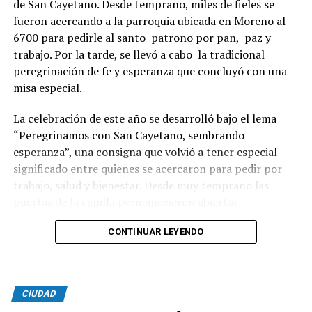
de San Cayetano. Desde temprano, miles de fieles se
fueron acercando a la parroquia ubicada en Moreno al
6700 para pedirle al santo patrono por pan, paz y
trabajo. Por la tarde, se llevó a cabo la tradicional
peregrinación de fe y esperanza que concluyó con una
misa especial.
La celebración de este año se desarrolló bajo el lema
“Peregrinamos con San Cayetano, sembrando
esperanza”, una consigna que volvió a tener especial
significado entre quienes se acercaron para pedir por
trabajo, salud y bienestar. Desde muy temprano las
puertas de la capilla permanecieron abiertas.
La imagen del santo salió del santuario de Moreno al
CONTINUAR LEYENDO
6700 y fue acompañada por una multitud que recorrió
las calles del barrio. Grandes, jóvenes y niños y fieles se
sumaron al recorrido con banderas, espigas y distintas
CIUDAD
expresiones de fe.