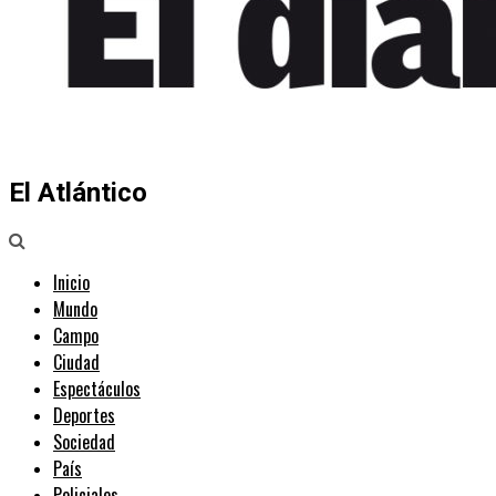
El Atlántico
Inicio
Mundo
Campo
Ciudad
Espectáculos
Deportes
Sociedad
País
Policiales