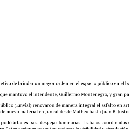
jetivo de brindar un mayor orden en el espacio público en el b
 que mantuvo el intendente, Guillermo Montenegro, y gran part
úblico (Emvial) renovaron de manera integral el asfalto en ar
ón de nuevo material en Juncal desde Matheu hasta Juan B. Jus
) podó árboles para despejar luminarias -trabajos coordinado
a. Estas acciones permiten mejorar la visibilidad y circulación