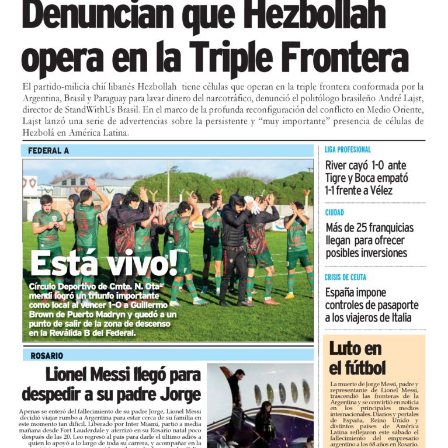
actual no es propicio para invertir, la proporción más
alta relevada en lo que va del año.
En cuanto a las utilidades, solo el 15,9% las califica
como buenas, mientras que el 28,6% las califica como
malas y el 6,3% como pésimas.
Comparado con junio, el mes registró una variación
positiva del 1,2%, una lectura de corto plazo influida
por la estacionalidad del receso invernal que no
modifica el diagnóstico de fondo. UCIP monitorea
mensualmente la actividad del comercio minorista
marplatense a través del DESE y pone estos resultados a
disposición de los actores públicos y privados con un
objetivo concreto: que las decisiones de política
económica estén informadas por la realidad del sector
que genera empleo formal, paga sus obligaciones y
sostiene la actividad comercial de Mar del Pata