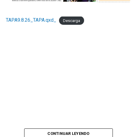
."Necesitamos la recomposición el poder adquisitivo y el
consumo interno." concluyó Taladrid
TAPA9.8.26_TAPA.qxd_
Descarga
CONTINUAR LEYENDO