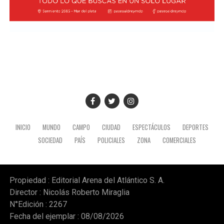
INICIO
MUNDO
CAMPO
CIUDAD
ESPECTÁCULOS
DEPORTES
SOCIEDAD
PAÍS
POLICIALES
ZONA
COMERCIALES
Propiedad : Editorial Arena del Atlántico S. A.
Director : Nicolás Roberto Miraglia
N°Edición : 2267
Fecha del ejemplar : 08/08/2026