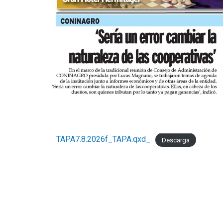
TAPA7.8.2026f_TAPA.qxd_
Descarga