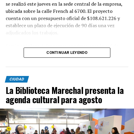
se realizó este jueves en la sede central de la empresa,
ubicada sobre la calle French al 6700. El proyecto
cuenta con un presupuesto oficial de $108.621.226 y
establece un plazo de ejecución de 90 días una vez
adjudicados los trabajos.
Según se informó, las tareas previstas para la red de
agua potable incluyen la colocación de unos 355 metros
CONTINUAR LEYENDO
de cañerías de PVC, la instalación de válvulas y la
ejecución de 29 conexiones domiciliarias. Los trabajos se
desarrollarán en distintos sectores comprendidos por
CIUDAD
las calles Pehuajó, Sicilia, Génova y Génova Bis.
La Biblioteca Marechal presenta la
En paralelo, la intervención contempla la extensión de
agenda cultural para agosto
la red cloacal mediante la instalación de 234 metros de
cañerías colectoras, la realización de 31 conexiones
domiciliarias y la construcción de seis bocas de registro.
Además de la infraestructura subterránea, el proyecto