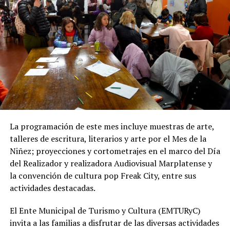
prevé la reconstrucción de veredas y pavimentos
afectados por las excavaciones, así como la reposición
de material granular en las calles intervenidas.
Desde OSSE destacaron que la ampliación del sistema
cloacal representa un aporte importante para la
protección ambiental, ya que permite disminuir la
utilización de pozos absorbentes y contribuye a
preservar las napas de agua subterránea, además de
mejorar las condiciones de higiene y salubridad para los
vecinos.
La programación de este mes incluye muestras de arte,
talleres de escritura, literarios y arte por el Mes de la
Tras la apertura de sobres, el expediente continuará su
Niñez; proyecciones y cortometrajes en el marco del Día
recorrido administrativo con la intervención de la
del Realizador y realizadora Audiovisual Marplatense y
Comisión de Estudio de Ofertas y Adjudicación, que
la convención de cultura pop Freak City, entre sus
tendrá a su cargo la evaluación de las propuestas
actividades destacadas.
presentadas por las empresas interesadas en ejecutar la
obra.
El Ente Municipal de Turismo y Cultura (EMTURyC)
invita a las familias a disfrutar de las diversas actividades