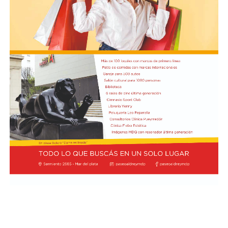
cargo de María del Rosario Gerez Martínez.
En tanto, el viernes 21 a las 17:30 se desarrollará “El
Cerebro Mágico: construyendo preguntas, respuestas y
circuitos”, a cargo de María Paula Algote. Se trata de un
taller práctico de arte, ciencia y tecnología en el que al
finalizar cada participante se lleva su propia creación
terminada. Es una actividad arancelada (incluye
materiales) destinada a niños a partir de los 6 años.
Los participantes menores de 8 años deberán asistir
acompañados por una persona adulta (menores
asistentes $12.000 y adulto acompañante $5.000). Las
entradas están disponibles en la boletería de lunes a
viernes de 14 a 19.
Asimismo, el viernes 28 a las 17:30 se realizará “Arco Iris
de Cuentos” con Lecturita Ediciones a cargo de
Margarita Luna. Consistirá en un espacio interactivo de