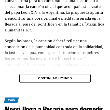
convocatoria para un concurso nacional destinado a
seleccionar la canción oficial que acompañará la visita
del papa León XIV a la Argentina. La propuesta apunta
a encontrar una obra original e inédita inspirada en la
llegada al país del pontífice y en la temática “Magnífica
Humanitas 16”.
Según las bases, la canción deberá reflejar una
concepción de la humanidad centrada en la solidaridad,
la justicia y la paz, con especial atención a los pobres,
los enfermos, los migrantes y los sectores más
vulnerables. El texto que acompaña la convocatoria
plantea la necesidad de “edificar en el bien” y construir
una sociedad donde el ser humano ocupe un lugar
CONTINUAR LEYENDO
central.
Podrán participar argentinos mayores de 18 años, tanto
PAÍS
de manera individual como grupal. Las canciones
Messi llega a Rosario para despedir
deberán ser inéditas, haber sido compuestas