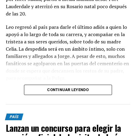
Lauderdale y aterrizó en su Rosario natal poco después
de las 20.
Leo regresó al país para darle el último adiós a quien lo
apoyó a lo largo de toda su carrera, y acompañar en la
tristeza a sus seres queridos, sobre todo de su madre
Celia. La despedida será en un ámbito íntimo, solo con
familiares y allegados a Jorge. A pesar de esto, muchos
fanáticos se agolparon en las puertas del cementerio en
donde se espera que descansen los restos de su padre,
para acompañar a la Pulga.
CONTINUAR LEYENDO
Luego de la ceremonia, Messi emprenderá su regreso a
Miami, aunque desde el club no piensan apresurarlo.
Esta noche se perfilaba como titular ante Rayados de
Monterrey, por la fase de grupos de la Leagues Cup,
PAÍS
pero fue desafectado.
Lanzan un concurso para elegir la
Desde las primeras horas de la mañana, el capitán de la