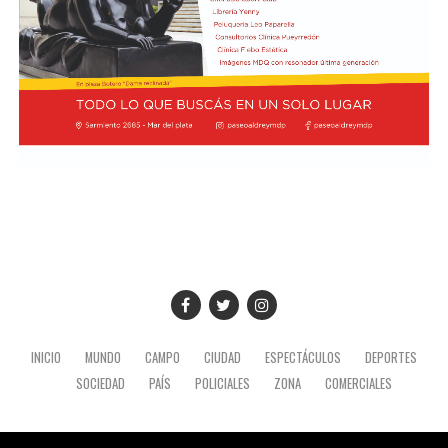
Desde el Palacio del Planalto, el canciller Mauro
regresará a la Argentina con San Lorenzo a la
Vieira calificó los insultos del mandatario argentino
expectativa de una decisión del Vaticano que podría
como "graves e inaceptables". Por su parte, Brasil decidió
quedar grabada en la historia del club.
reducir su representación en el país al nivel de
encargado de negocios.
Pese a que Milei ratificó sus críticas calificando a Lula de
"corrupto", desde la Cancillería argentina intentan
preservar la relación institucional. El canciller Pablo
Quirno calificó de "lamentable" la decisión de Brasil de
bajar el nivel de su representación.
Quirno afirmó en conferencia de prensa
que Argentina decidió no llevar el conflicto a una
instancia diplomática mayor. El funcionario sostuvo que
INICIO
MUNDO
CAMPO
CIUDAD
ESPECTÁCULOS
DEPORTES
existían otros caminos para preservar el vínculo entre
SOCIEDAD
PAÍS
POLICIALES
ZONA
COMERCIALES
ambos países socios.
El desarrollo de este ejercicio militar en la costa