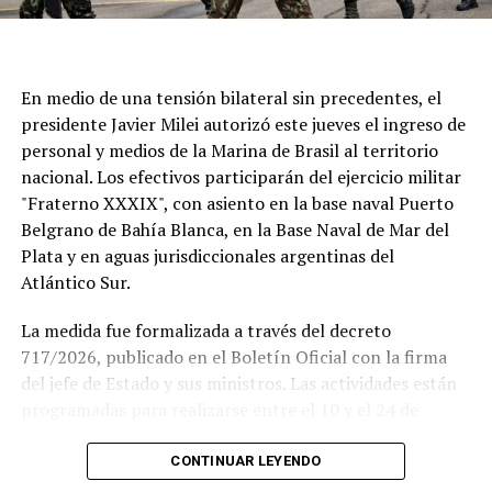
En medio de una tensión bilateral sin precedentes, el
presidente Javier Milei autorizó este jueves el ingreso de
personal y medios de la Marina de Brasil al territorio
nacional. Los efectivos participarán del ejercicio militar
"Fraterno XXXIX", con asiento en la base naval Puerto
Belgrano de Bahía Blanca, en la Base Naval de Mar del
Plata y en aguas jurisdiccionales argentinas del
Atlántico Sur.
La medida fue formalizada a través del decreto
717/2026, publicado en el Boletín Oficial con la firma
del jefe de Estado y sus ministros. Las actividades están
Si se concreta, la visita del Sumo Pontífice sería un
programadas para realizarse entre el 10 y el 24 de
hecho histórico tanto para la institución como para el
agosto.
fútbol argentino.
CONTINUAR LEYENDO