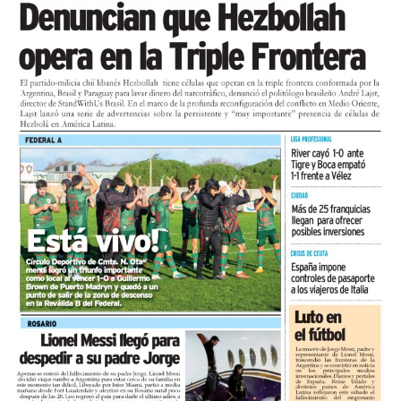
actual no es propicio para invertir, la proporción más
alta relevada en lo que va del año.
En cuanto a las utilidades, solo el 15,9% las califica
como buenas, mientras que el 28,6% las califica como
malas y el 6,3% como pésimas.
Comparado con junio, el mes registró una variación
positiva del 1,2%, una lectura de corto plazo influida
por la estacionalidad del receso invernal que no
modifica el diagnóstico de fondo. UCIP monitorea
mensualmente la actividad del comercio minorista
marplatense a través del DESE y pone estos resultados a
disposición de los actores públicos y privados con un
objetivo concreto: que las decisiones de política
económica estén informadas por la realidad del sector
que genera empleo formal, paga sus obligaciones y
sostiene la actividad comercial de Mar del Pata