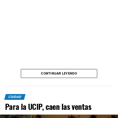
El Consorcio Portuario se encuentra trabajando en la
preparación de nuevos pliegos para avanzar con una
obra de bacheo de pavimentos de hormigón y tomado
general de juntas en distintas calles del puerto.
A esta intervención se sumará también una nueva obra
destinada al bacheo de carpeta asfáltica, con el objetivo
de continuar atendiendo las distintas necesidades de la
red vial portuaria y garantizar mejores condiciones de
circulación acompañando el desarrollo de las
actividades recreativas, productivas y operativas que se
CONTINUAR LEYENDO
desarrollan en el puerto.
CIUDAD
Para la UCIP, caen las ventas