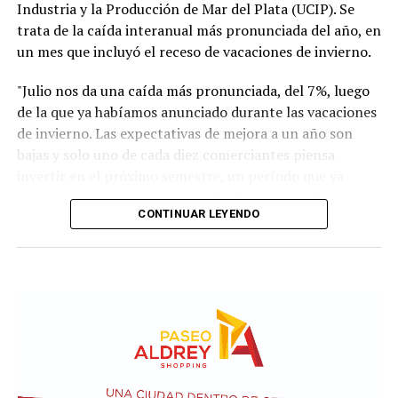
Industria y la Producción de Mar del Plata (UCIP). Se
trata de la caída interanual más pronunciada del año, en
un mes que incluyó el receso de vacaciones de invierno.
"Julio nos da una caída más pronunciada, del 7%, luego
de la que ya habíamos anunciado durante las vacaciones
de invierno. Las expectativas de mejora a un año son
bajas y solo uno de cada diez comerciantes piensa
invertir en el próximo semestre, un período que ya
alcanza al inicio de la temporada de verano", afirmó
CONTINUAR LEYENDO
Blas Taladrid, presidente de UCIP. "El comercio acumula
meses de caída en ventas y en rentabilidad. Solo 15 de
cada 100 comerciantes considera que su rentabilidad es
buena, y eso frena la inversión y la reinversión", agregó.
Los datos del relevamiento confirman una tendencia
que se profundiza mes a mes. El 52,4% de los
comerciantes consultados indicó que su situación