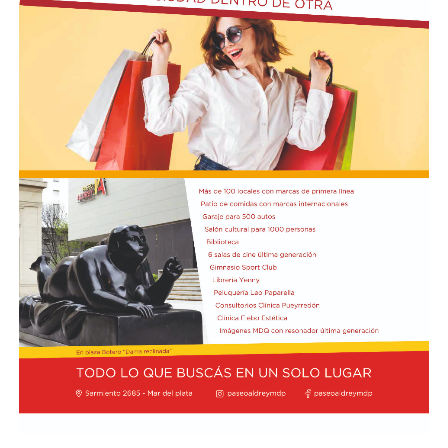
empeoró respecto al año anterior, contra un 41,3% que
la considera estable y solo un 6,3% que registra mejoría.
El 87,3% de los comerciantes considera que el contexto
actual no es propicio para invertir, la proporción más
alta relevada en lo que va del año.
En cuanto a las utilidades, solo el 15,9% las califica
como buenas, mientras que el 28,6% las califica como
malas y el 6,3% como pésimas.
Comparado con junio, el mes registró una variación
positiva del 1,2%, una lectura de corto plazo influida
por la estacionalidad del receso invernal que no
modifica el diagnóstico de fondo. UCIP monitorea
mensualmente la actividad del comercio minorista
marplatense a través del DESE y pone estos resultados a
disposición de los actores públicos y privados con un
objetivo concreto: que las decisiones de política
económica estén informadas por la realidad del sector