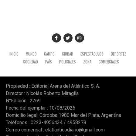
que genera empleo formal, paga sus obligaciones y
sostiene la actividad comercial de Mar del Pata
."Necesitamos la recomposición el poder adquisitivo y el
consumo interno." concluyó Taladrid
INICIO
MUNDO
CAMPO
CIUDAD
ESPECTÁCULOS
DEPORTES
SOCIEDAD
PAÍS
POLICIALES
ZONA
COMERCIALES
Propiedad : Editorial Arena del Atlántico S. A.
Director : Nicolás Roberto Miraglia
N°Edición : 2269
Fecha del ejemplar : 10/08/2026
Domicilio legal: Córdoba 1980 Mar del Plata, Argentina
Teléfonos : 0223-4956434 / 4958278
Correo comercial :
elatlanticodiario@gmail.com