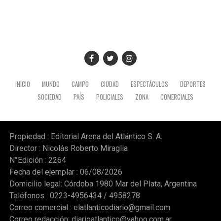
INICIO
MUNDO
CAMPO
CIUDAD
ESPECTÁCULOS
DEPORTES
SOCIEDAD
PAÍS
POLICIALES
ZONA
COMERCIALES
Propiedad : Editorial Arena del Atlántico S. A.
Director : Nicolás Roberto Miraglia
N°Edición : 2264
Fecha del ejemplar : 06/08/2026
Domicilio legal: Córdoba 1980 Mar del Plata, Argentina
Teléfonos : 0223-4956434 / 4958278
Correo comercial :
elatlanticodiario@gmail.com
Correo redacción:
diarioatlantico@yahoo.com.ar