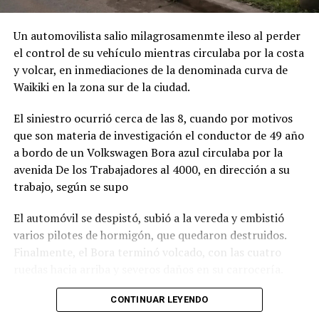
Un automovilista salio milagrosamenmte ileso al perder
el control de su vehículo mientras circulaba por la costa
y volcar, en inmediaciones de la denominada curva de
Waikiki en la zona sur de la ciudad.
El siniestro ocurrió cerca de las 8, cuando por motivos
que son materia de investigación el conductor de 49 año
a bordo de un Volkswagen Bora azul circulaba por la
avenida De los Trabajadores al 4000, en dirección a su
trabajo, según se supo
El automóvil se despistó, subió a la vereda y embistió
varios pilotes de hormigón, que quedaron destruidos.
Finalmente, el Bora terminó volcado, con las cuatro
ruedas hacia arriba y severos daños en su carrocería.
Ante el violento impacto, personal médico, Defensa
CONTINUAR LEYENDO
Civil, Tránsito y efectivos policiales realizaron un