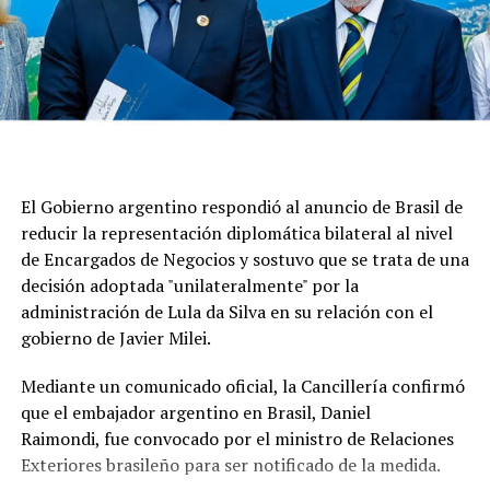
Nicolás Maduro fuera retirado del poder en Venezuela,
que Brasil dejaba la representación nuestra en ese país,
cuando la Argentina tenía ciudadanos presos políticos
en riesgo de vida", sostuvo Quirno.
En esa línea, siguió: "Eso fue resultado de la foto que
reposteó Lula con Maduro y se nos informó que, por esa
razón, nos retiraban la representación de Venezuela.
El Gobierno argentino respondió al anuncio de Brasil de
Eso es mucho más grave que cualquier cosa que haya
reducir la representación diplomática bilateral al nivel
ocurrido hasta ese momento y marca el modo en que la
de Encargados de Negocios y sostuvo que se trata de una
Argentina viene manejando este tema".
decisión adoptada "unilateralmente" por la
administración de Lula da Silva en su relación con el
Para el canciller, "Brasil viene teniendo conflicto con
gobierno de Javier Milei.
varios países como Paraguay", lo que, a su criterio, indica
que “no es una cuestión solo con la Argentina" sino una
Mediante un comunicado oficial, la Cancillería confirmó
una decisión de esa nación de “escalar temas" que, para
que el embajador argentino en Brasil, Daniel
el gobierno de Milei, "tienen que permanecer en el
Raimondi, fue convocado por el ministro de Relaciones
ámbito ideológico y político de una contienda electoral
Exteriores brasileño para ser notificado de la medida.
en la que estamos claramente enfrentados en el deseo