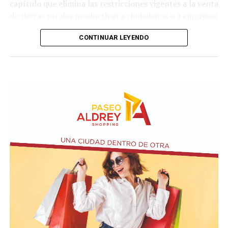
capítulo que elimina las restricciones vigentes a la venta
de tierras rurales productivas a ciudadanos o a empresas
de capitales extranjeros.
CONTINUAR LEYENDO
Según el nuevo dictamen, se establece un tope de 25%
de la superficie nacional y provincial a la posibilidad de
que personas físicas o jurídicas extranjeras puedan
adquirir tierras productivas.
Por otro lado, la iniciativa introduce un agregado sobre
el artículo 4 de Ley N° 21.499 relacionada a las
expropiaciones.
En la conferencia de prensa acompañaron a Bullrich los
presidentes de las comisiones de Asuntos
Constitucionales, Agustín Coto (LLA-Tierra del Fuego),
y de Legislación General, Nadia Márquez (LLA-Neuquén).
FOTO: Bullrich, durante la conferencia de prensa en el
Senado. Rodrigo Néspolo/LA NACIÓN