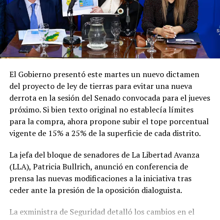
Finalmente, el Gobierno señaló que la política exterior
argentina continuará guiándose "exclusivamente por la
Este viernes, a las 9, el mandatario argentino asistirá a la
defensa del interés nacional, la soberanía y el mandato
ceremonia de asunción del presidente electo de
conferido por el pueblo argentino".
Colombia, Abelardo de la Espriella.
Con este viaje, Milei busca continuar afianzando las
relaciones bilaterales y la sintonía política con los
El Gobierno presentó este martes un nuevo dictamen
gobiernos de la región que comparten sus ideas, en una
del proyecto de ley de tierras para evitar una nueva
gira que se extenderá hasta el fin de semana antes de su
derrota en la sesión del Senado convocada para el jueves
regreso a Buenos Aires.
próximo. Si bien texto original no establecía límites
para la compra, ahora propone subir el tope porcentual
vigente de 15% a 25% de la superficie de cada distrito.
La jefa del bloque de senadores de La Libertad Avanza
(LLA), Patricia Bullrich, anunció en conferencia de
prensa las nuevas modificaciones a la iniciativa tras
ceder ante la presión de la oposición dialoguista.
La exministra de Seguridad detalló los cambios en el