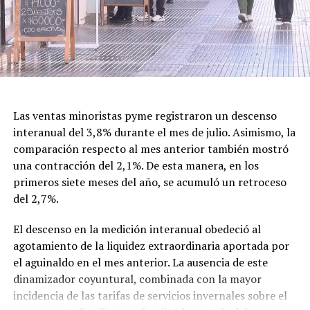
argumento de promover una mirada que contemplara la
diversidad de la niñez.
Con el nuevo decreto, la gestión de Milei decidió
recuperar formalmente la denominación tradicional,
una decisión que vuelve a poner en discusión el
significado cultural y simbólico de la fecha.
Las ventas minoristas pyme registraron un descenso
interanual del 3,8% durante el mes de julio. Asimismo, la
comparación respecto al mes anterior también mostró
una contracción del 2,1%. De esta manera, en los
primeros siete meses del año, se acumuló un retroceso
del 2,7%.
El descenso en la medición interanual obedeció al
agotamiento de la liquidez extraordinaria aportada por
el aguinaldo en el mes anterior. La ausencia de este
dinamizador coyuntural, combinada con la mayor
incidencia de las tarifas de servicios invernales sobre el