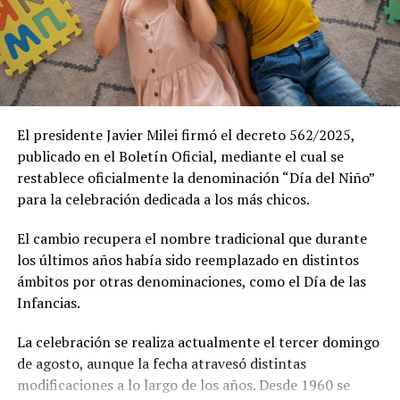
la que sus pilotos participaron en operaciones contra
las fuerzas británicas.
Durante la celebración se llevó a cabo el Pasaje aéreo de
los F-16 que hará el siguiente recorrido: Obelisco
porteño, aeroparque Jorge Newbery, Costanera Norte y
El presidente Javier Milei firmó el decreto 562/2025,
estadio Monumental de River.
publicado en el Boletín Oficial, mediante el cual se
restablece oficialmente la denominación “Día del Niño”
La Fuerza Aérea había señalado en un flyer que difundió
para la celebración dedicada a los más chicos.
a través de su cuenta oficial de Instagram: “Si te gustan
los aviones, no te los podés perder. Prepará la cámara
El cambio recupera el nombre tradicional que durante
del celular y todas las ganas de escuchar…Rugir los
los últimos años había sido reemplazado en distintos
motores”.
ámbitos por otras denominaciones, como el Día de las
Infancias.
En tanto, varias aeronaves sobrevolaron cielos porteños
para conmemorar el día de la Fuerza Aérea Argentina y
La celebración se realiza actualmente el tercer domingo
hubo un desfile terrestre que protagonizaron los
de agosto, aunque la fecha atravesó distintas
hombres y mujeres que integran la institución.
modificaciones a lo largo de los años. Desde 1960 se