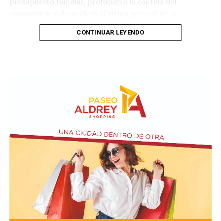
presupuesto familiar, profundizó la cautela del
consumidor y desaceleró el ritmo general de la
actividad.
CONTINUAR LEYENDO
En lo que respecta a la percepción cualitativa sobre el
estado del negocio, el 48,1% de los comerciantes
consultados sostuvo que su nivel de actividad se
mantuvo estable con relación al mismo período del año
anterior, cifra que evidenció un descenso de dos puntos
porcentuales en comparación con el relevamiento del
mes de junio. Esta retracción en la lectura neutral se
tradujo de forma directa en un incremento de las
valoraciones pesimistas, observándose que la
proporción de comercios que definió su escenario
operativo como desfavorable ascendió del 43,1% al
44,5% en el transcurso del último mes.
En cuanto a las proyecciones a doce meses, el 46,3% de
los relevados prevé que su nivel de actividad no