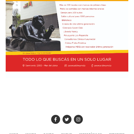
experimentará cambios significativos. Por otro lado, un
42,4% estima un escenario futuro más favorable, lo que
representa un avance de 4,7 puntos porcentuales en la
visión optimista respecto al mes anterior, mientras que
el 11,3% restante aguarda un deterioro en el
desempeño de su negocio. Finalmente, en lo relativo a
las decisiones de financiamiento, el 61,5% de los locales
juzgó que la coyuntura resulta desfavorable para
concretar nuevas inversiones de capital, en tanto que el
14% la consideró oportuna y el 24,5% optó por no fijar
una posición al respecto.
En el desglose por sectores, seis de las siete actividades
relevadas mostraron retrocesos en la comparación
interanual. Los mayores descensos se concentraron en
Textil e indumentaria (-5,6%), Bazar, decoración,
textiles para el hogar y muebles (-5,5%) y Alimentos y
bebidas (-5,4%). En contraste, el único rubro que logró
terreno positivo fue Ferretería, materiales eléctricos y