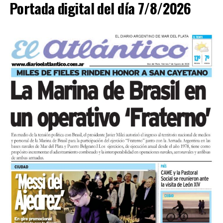
Portada digital del día 7/8/2026
En paralelo, distintos gremios y organizaciones sociales
se sumaron bajo las consignas de paz, pan, tierra, techo
y trabajo, para visibilizar la situación de trabajadores y
desocupados.