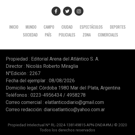
INICIO
MUNDO
CAMPO
CIUDAD
ESPECTÁCULOS
DEPORTES
SOCIEDAD
PAÍS
POLICIALES
ZONA
COMERCIALES
Propiedad : Editorial Arena del Atlántico S. A.
Director : Nicolás Roberto Miraglia
N°Edición : 2267
Fecha del ejemplar : 08/08/2026
Domicilio legal: Córdoba 1980 Mar del Plata, Argentina
Teléfonos : 0223-4956434 / 4958278
Correo comercial :
elatlanticodiario@gmail.com
Correo redacción:
diarioatlantico@yahoo.com.ar
Propiedad Intelectual Nº RL-2024-138149815-APN-DNDA#MJ © 2020
Todos los derechos reservados