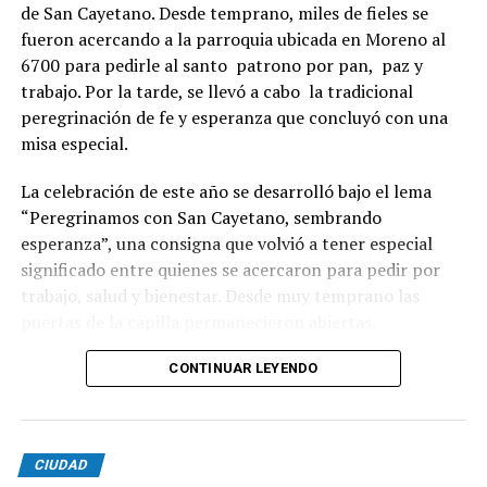
de San Cayetano. Desde temprano, miles de fieles se
fueron acercando a la parroquia ubicada en Moreno al
6700 para pedirle al santo patrono por pan, paz y
trabajo. Por la tarde, se llevó a cabo la tradicional
peregrinación de fe y esperanza que concluyó con una
misa especial.
La celebración de este año se desarrolló bajo el lema
“Peregrinamos con San Cayetano, sembrando
esperanza”, una consigna que volvió a tener especial
significado entre quienes se acercaron para pedir por
trabajo, salud y bienestar. Desde muy temprano las
puertas de la capilla permanecieron abiertas.
La imagen del santo salió del santuario de Moreno al
CONTINUAR LEYENDO
6700 y fue acompañada por una multitud que recorrió
las calles del barrio. Grandes, jóvenes y niños y fieles se
sumaron al recorrido con banderas, espigas y distintas
CIUDAD
expresiones de fe.