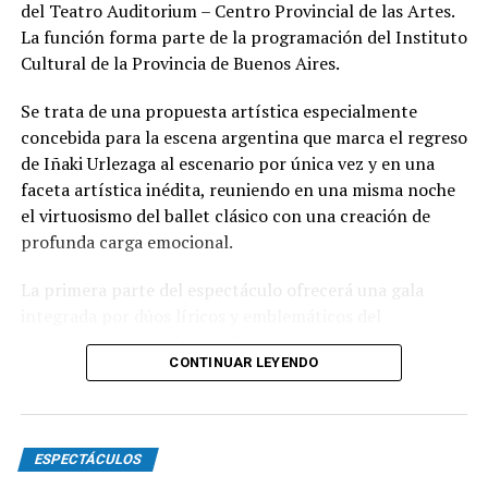
del Teatro Auditorium – Centro Provincial de las Artes.
La función forma parte de la programación del Instituto
Cultural de la Provincia de Buenos Aires.
Se trata de una propuesta artística especialmente
concebida para la escena argentina que marca el regreso
de Iñaki Urlezaga al escenario por única vez y en una
faceta artística inédita, reuniendo en una misma noche
el virtuosismo del ballet clásico con una creación de
profunda carga emocional.
La primera parte del espectáculo ofrecerá una gala
integrada por dúos líricos y emblemáticos del
repertorio universal del ballet, con una selección de
CONTINUAR LEYENDO
grandes clásicos que ponen en valor la excelencia
técnica e interpretativa de sus protagonistas.
En la segunda parte llegará
“El aplauso final”
, la obra
ESPECTÁCULOS
que da nombre al espectáculo. La pieza aborda, con