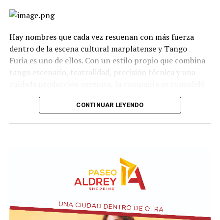
Hay nombres que cada vez resuenan con más fuerza
dentro de la escena cultural marplatense y Tango
Furia es uno de ellos. Con un estilo propio que combina
tango escenario, teatralidad, precisión técnica y una
cuidada producción escénica, la compañía se consolidó
como uno de los grandes referentes del género en el
CONTINUAR LEYENDO
país.
La propuesta recorre diferentes universos, desde los
clásicos hasta versiones contemporáneas y electrónicas.
A través de cuadros grupales, dúos y escenas teatrales,
el espectáculo transita distintas emociones: el amor, la
pasión, los encuentros, las despedidas y toda la
intensidad que caracteriza al 2x4.
Incluye más de diez cambios de vestuario, un cuidado