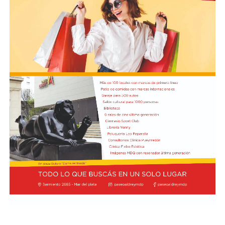
diseño lumínico y escenas donde las diagonales, las
acrobacias, los firuletes y las coreografías
perfectamente sincronizadas convierten cada cuadro en
una demostración de virtuosismo, sensibilidad y trabajo
colectivo.
"Queremos que quienes todavía no conocen Tango
Furia descubran por qué el tango puede emocionar a
todas las generaciones. Y que quienes ya vivieron una de
nuestras funciones tengan ganas de volver, porque cada
presentación renueva la experiencia. Detrás de cada
función hay meses de ensayo y un enorme trabajo en
equipo para emocionar y sorprender al
público", expresa Emmanuel Marín.
Con más de 20 años de trayectoria, Tango Furia fue
distinguida con los Premios Estrella de Mar 2024 y
2026 como Mejor Espectáculo de Danza y con el Premio