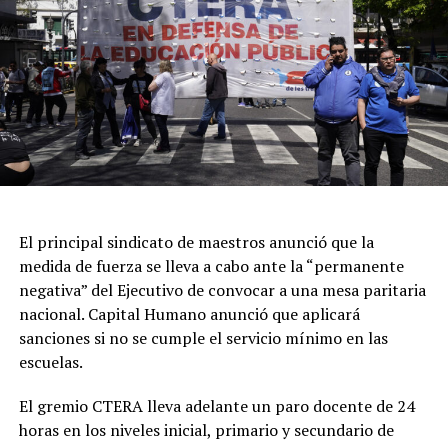
dependencia policial donde finalmente radicaron la
denuncia por averiguación de paradero.
A las 03.51 ingresó un llamado al 911 informando que
habría personas en un balneario donde habría sido la
supuesta entrevista laboral. Tras el arribo del móvil
policial, dos hombres se estaban dando a la fuga, hasta
que fueron detenidos en las inmediaciones del Balneario
Waikiki.
Luego, se realizó un relevamiento en el predio, donde se
El principal sindicato de maestros anunció que la
encontró el cuerpo de la joven, atado con cables y se
medida de fuerza se lleva a cabo ante la “permanente
determinó que ambos sospechosos presentaban lesiones
negativa” del Ejecutivo de convocar a una mesa paritaria
compatibles con una defensa por parte de Mailén.
nacional. Capital Humano anunció que aplicará
sanciones si no se cumple el servicio mínimo en las
Los primeros resultados de la autopsia
escuelas.
El informe preliminar, que fue recibido por la Unidad
Funcional de Instrucción N°7, también reveló que la
El gremio CTERA lleva adelante un paro docente de 24
víctima presentaba golpes en la cara y en ambos brazos,
horas en los niveles inicial, primario y secundario de
además de otros cortes de menor gravedad,