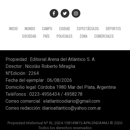
"inmediato" del Fondo de Incentivo Docente (FONID) y
mayor presupuesto para los establecimientos y
programas escolares. (NA)
INICIO
MUNDO
CAMPO
CIUDAD
ESPECTÁCULOS
DEPORTES
SOCIEDAD
PAÍS
POLICIALES
ZONA
COMERCIALES
Propiedad : Editorial Arena del Atlántico S. A.
Director : Nicolás Roberto Miraglia
N°Edición : 2264
Fecha del ejemplar : 06/08/2026
Domicilio legal: Córdoba 1980 Mar del Plata, Argentina
Teléfonos : 0223-4956434 / 4958278
Correo comercial :
elatlanticodiario@gmail.com
Correo redacción:
diarioatlantico@yahoo.com.ar
Propiedad Intelectual Nº RL-2024-138149815-APN-DNDA#MJ © 2020
Todos los derechos reservados