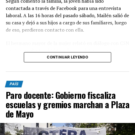
Según comentó la familia, la joven había sido
contactada a través de Facebook para una entrevista
laboral. A las 16 horas del pasado sábado, Mailén salió de
su casa y dejó a sus hijos a cargo de sus familiares, luego
de eso, perdieron contacto con ella.
El hermano mayor de la mujer relató en diálogo con C5N
que tras su desaparición realizaron denuncias en 3
comisarías pero, al no pasar las 24 horas, no fueron
CONTINUAR LEYENDO
registradas. "El cuerpo lo encontramos nosotros.
Cuando fuimos y vimos a los serenos nos dimos cuenta
que había algo raro, empezamos a buscar y se fueron
PAÍS
corriendo. Llamamos a la policía y ahí la vieron", declaró
Paro docente: Gobierno fiscaliza
el familiar.
escuelas y gremios marchan a Plaza
El domingo por la madrugada, los familiares se
de Mayo
presentaron en la comisaría, pero luego se retiraron
“aduciendo que iban hasta un balneario y luego regresan
a radicar la denuncia”. Pasadas las 02.10 regresaron a la