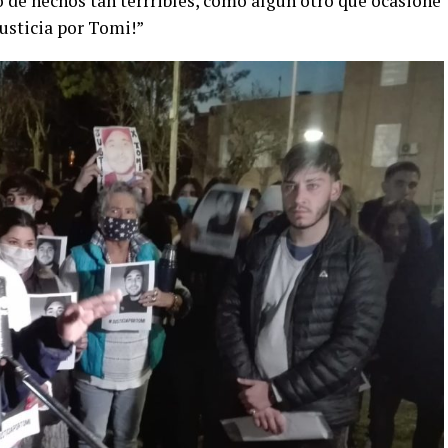
po de hechos tan terrribles, como algún otro que ocasione
usticia por Tomi!”