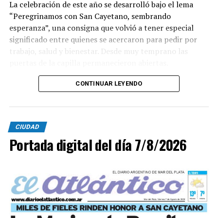
La celebración de este año se desarrolló bajo el lema
“Peregrinamos con San Cayetano, sembrando
esperanza”, una consigna que volvió a tener especial
significado entre quienes se acercaron para pedir por
trabajo, salud y bienestar. Desde muy temprano las
puertas de la capilla permanecieron abiertas.
La imagen del santo salió del santuario de Moreno al
CONTINUAR LEYENDO
6700 y fue acompañada por una multitud que recorrió
las calles del barrio. Grandes, jóvenes y niños y fieles se
sumaron al recorrido con banderas, espigas y distintas
CIUDAD
expresiones de fe.
Portada digital del día 7/8/2026
En paralelo, distintos gremios y organizaciones sociales
se sumaron bajo las consignas de paz, pan, tierra, techo
y trabajo, para visibilizar la situación de trabajadores y
desocupados.